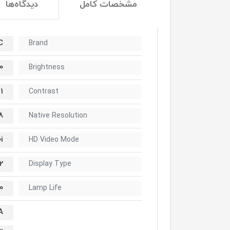
مشخصات کامل
دیدگاه‌ها
C
Brand
ens
Brightness
ff)
Contrast
8
Native Resolution
i
HD Video Mode
m 3LCD Chips
Display Type
 (Eco)
Lamp Life
A