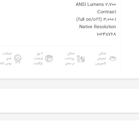
2,700 ANSI Lumens
Contrast:
3,000:1 (full on/off)
Native Resolution:
1024x768
امکان
امکان
۷ روز
ضمانت
تحویل
پرداخت
ضمانت
اصل
اکسپرس
در محل
بازگشت
بودن کالا