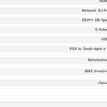
HDM
Network: RJ-4
RS232: DB-9pi
S-Vide
US
VGA In: Dsub-15pin x 
Refurbishe
MAX 1600x120
ستوک