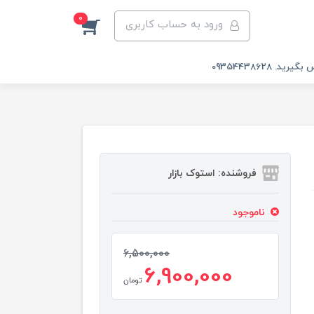
0
ورود به حساب کاربری
 09354438628
فروشنده: استوک بازار
ناموجود
6,500,000
6,900,000
تومان