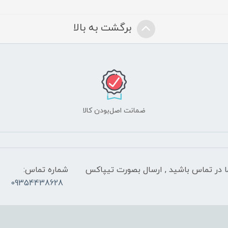
برگشت به بالا
ضمانت اصل‌بودن کالا
 شب با کارشناسان ما در تماس باشید , ارسال بصورت تیپاکس
شماره تماس:
09354438628