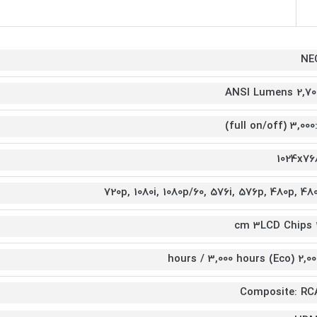
NE
2,700 ANSI Lum
3,000:1 (full on/o
1024x76
720p, 1080i, 1080p/60, 576i, 576p, 480p, 480
2 c
2,000 hours / 3,000 hours
Composite: RC