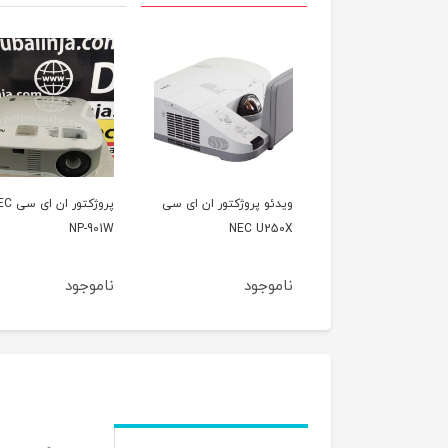
و پروژکتور ان ای سی
پروژکتور ان ای سی NEC
ویدئو پروژکتور هیتاچ
HITACHI CP-A222WN
NP-901W
NEC U
جود
ناموجود
ناموجود