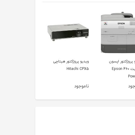
 پروژکتور هیتاچی
ویدیو پروژکتور اینفوکوس
ویدیو پروژکتور اینفوک
InFoucus IN1102
InFocus in104
Hitachi 
جود
ناموجود
ناموجود