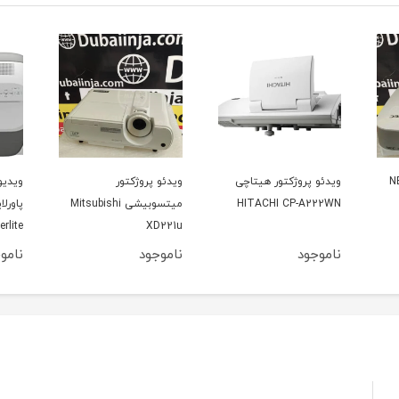
ی
ویدئو پروژکتور
ویدیو پروژکتور اپسون
ویدیو
میتسوبیشی Mitsubishi
پاورلایت 460 Epson
CPX5
Powerlite
XD221u
ناموجود
ناموجود
نامو