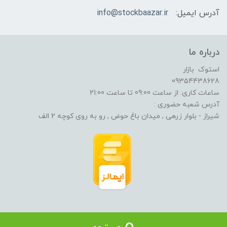
آدرس ایمیل:
info@stockbaazar.ir
درباره ما
استوک بازار
09354438628
ساعات کاری: از ساعت 09:00 تا ساعت 21:00
آدرس شعبه حضوری :
شیراز - بلوار زرهی , میدان باغ حوض , رو به روی کوچه 2 الف