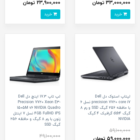
33,000,000 تومان
23,900,000 تومان
خرید
خرید
لپتاپ استوک دل Dell
لپ تاپ 17.3 اینچ دل Dell
precision 7720 core i7 نسل 6
Precision 7720 Xeon E3-
با حافظه 256 گیگ SSD و رم 8
1505M v6 NVIDIA Quadro
گیگ ddr4 گرافیک 4 گیگ
4GB FullHD IPS نسل 7 اینتل
NVIDIA
زنون با رم 8 گیگ و حافظه 256
گیگ SSD
59,100,000
49,100,000
59,000,000 تومان