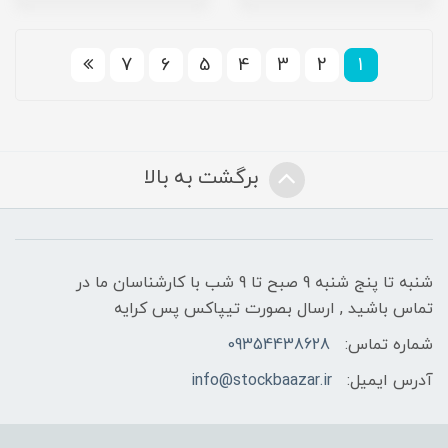
7
6
5
4
3
2
1
برگشت به بالا
شنبه تا پنج شنبه 9 صبح تا 9 شب با کارشناسان ما در
تماس باشید , ارسال بصورت تیپاکس پس کرایه
شماره تماس:
09354438628
آدرس ایمیل:
info@stockbaazar.ir