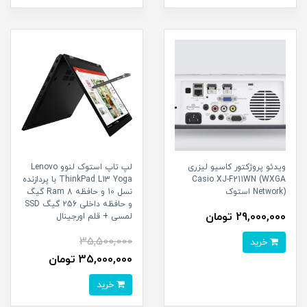
ویدئو پروژکتور کاسیو لیزری
لپ تاپ استوک لنوو Lenovo
Casio XJ-F211WN (WXGA
ThinkPad L13 Yoga با پردازنده
Network) استوک
نسل 10 و حافظه Ram 8 گیگ
و حافظه داخلی 256 گیگ SSD
29,000,000 تومان
لمسی + قلم اورجینال
35,500,000
خرید
35,000,000 تومان
خرید