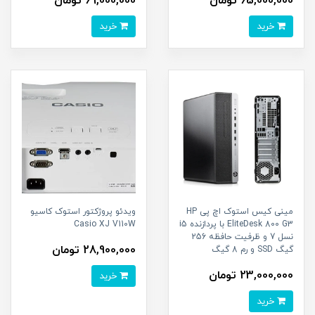
65,000,000 تومان
69,000,000 تومان
خرید
خرید
مینی کیس استوک اچ پی HP
ویدئو پروژکتور استوک کاسیو
EliteDesk 800 G3 با پردازنده i5
Casio XJ V110W
نسل 7 و ظرفیت حافظه 256
28,900,000 تومان
گیگ SSD و رم 8 گیگ
23,000,000 تومان
خرید
خرید