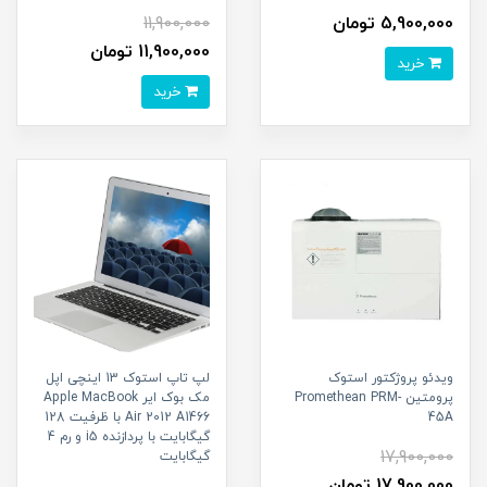
5,900,000 تومان
11,900,000
11,900,000 تومان
خرید
خرید
ویدئو پروژکتور استوک
لپ تاپ استوک 13 اینچی اپل
پرومتین Promethean PRM-
مک بوک ایر Apple MacBook
45A
Air 2012 A1466 با ظرفیت 128
گیگابایت با پردازنده i5 و رم 4
17,900,000
گیگابایت
17,900,000 تومان