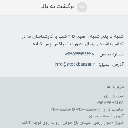
برگشت به بالا
شنبه تا پنج شنبه 9 صبح تا 9 شب با کارشناسان ما در
تماس باشید , ارسال بصورت تیپاکس پس کرایه
شماره تماس:
09354438628
آدرس ایمیل:
info@stockbaazar.ir
درباره ما
استوک بازار
09354438628
ساعات کاری: از ساعت 09:00 تا ساعت 21:00
آدرس شعبه حضوری :
شیراز - بلوار زرهی , میدان باغ حوض , رو به روی کوچه 2 الف