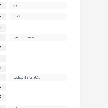
8 گیگاب
رم
256
SSD
.3
S
صفحه نمایش
0
2 عدد rbolt / USB 4
0
i
درگاه ها و ارتباطات
k
D