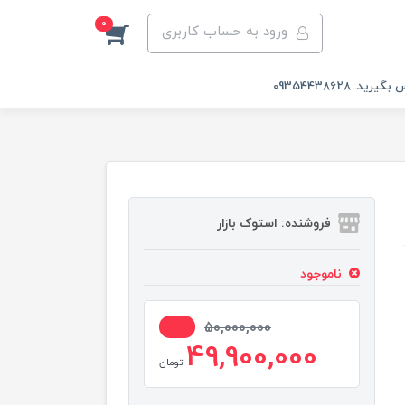
0
ورود به حساب کاربری
 09354438628
فروشنده: استوک بازار
ناموجود
1%
50,000,000
49,900,000
تومان