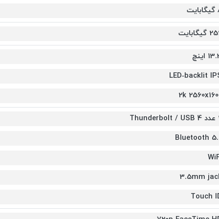
ایت
 گیگابایت
13 اینچ
LED‑backlit IP
2k 2560x160
Thunde
Bluetooth 5.
WiF
3.5mm jac
Touch I