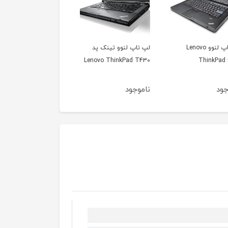
پ لنوو تینک پد
لپ تاپ لنوو تینکپد
لپ تاپ توشیبا ستلای
shiba Satellite C875
Lenovo ThinkPad X131e
Lenovo ThinkPad 
جود
ناموجود
ناموجود