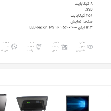
8 گیگابایت
SSD:
256 گیگابایت
صفحه نمایش:
13.3 اینچ
2k 2560x1600
LED‑backlit IPS
امکان
امکان
۷ روز
ضمانت
تحویل
پرداخت
ضمانت
اصل
اکسپرس
در محل
بازگشت
بودن کالا