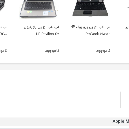
لپ تاپ اچ پی پرو بوک HP
لپ تاپ اچ پی پاویلیون
لپ تاپ لنوو Lenovo
لپ تا
T430
ThinkPad R400
HP Pavilion G6
ناموجود
ناموجود
نامو
Apple M