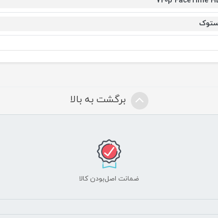
720p FaceTime H
ستوک
برگشت به بالا
ضمانت اصل‌بودن کالا