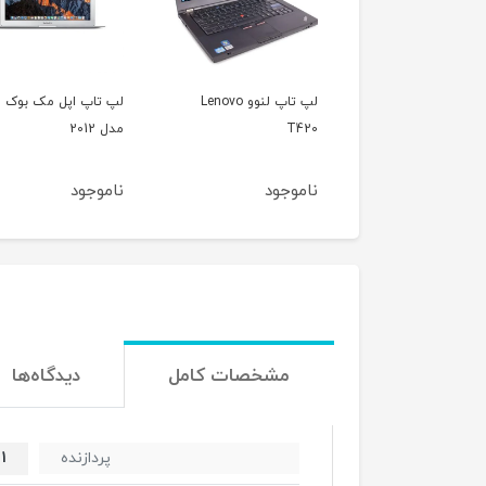
لپ تاپ لنوو Lenovo
لپ تاپ اپل مک بوک ایر
مدل 2012
ProBook 6535b
جود
ناموجود
ناموجود
مشخصات کامل
دیدگاه‌ها
1
پردازنده