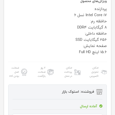
ویژگی‌های محصول
پردازنده:
Intel Core i7 نسل 6
حافظه رم:
8 گیگابایت DDR4
حافظه داخلی:
256 گیگابایت SSD
صفحه نمایش:
15.6 اینچ
Full HD
امکان
امکان
۷ روز
ضمانت
تحویل
پرداخت
ضمانت
اصل
اکسپرس
در محل
بازگشت
بودن کالا
فروشنده: استوک بازار
آماده ارسال