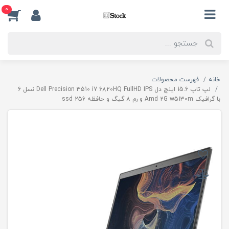
0
خانه
فهرست محصولات
لپ تاپ 15.6 اینچ دل Dell Precision 3510 i7 6820HQ FullHD IPS نسل 6
با گرافیک Amd 2G w5130m و رم 8 گیگ و حافظه ssd 256