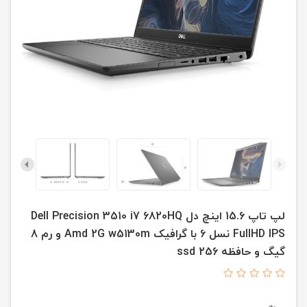
لپ تاپ 15.6 اینچ دل Dell Precision 3510 i7 6820HQ
FullHD IPS نسل 6 با گرافیک Amd 2G w5130m و رم 8
گیگ و حافظه ssd 256