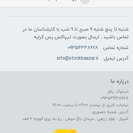
شنبه تا پنج شنبه 9 صبح تا 9 شب با کارشناسان ما در
تماس باشید , ارسال بصورت تیپاکس پس کرایه
شماره تماس:
09354438628
آدرس ایمیل:
info@stockbaazar.ir
درباره ما
استوک بازار
09354438628
ساعات کاری: از ساعت 09:00 تا ساعت 21:00
آدرس شعبه حضوری :
شیراز - بلوار زرهی , میدان باغ حوض , رو به روی کوچه 2 الف