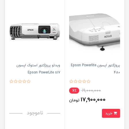
پروژکتور اپسون Epson Powerlite
ویدئو پروژکتور استوک اپسون
Epson PowerLite s17
480
19,000,000
6٪
17,900,000
تومان
ناموجود
خرید