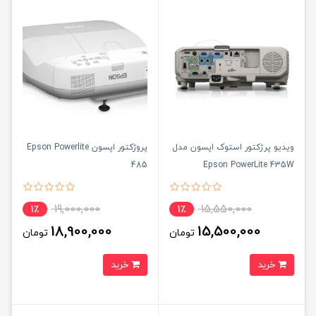
ویدیو پرژکتور استوک اپسون مدل
پروژکتور اپسون Epson Powerlite
485
Epson PowerLite 435W
19,000,000
15,550,000
1٪
1٪
18,900,000
15,500,000
تومان
تومان
خرید
خرید