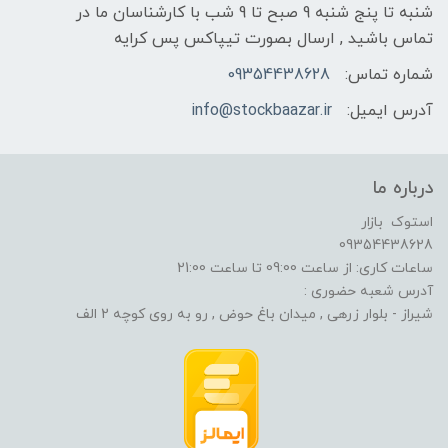
شنبه تا پنج شنبه 9 صبح تا 9 شب با کارشناسان ما در
تماس باشید , ارسال بصورت تیپاکس پس کرایه
شماره تماس:
09354438628
آدرس ایمیل:
info@stockbaazar.ir
درباره ما
استوک بازار
09354438628
ساعات کاری: از ساعت 09:00 تا ساعت 21:00
آدرس شعبه حضوری :
شیراز - بلوار زرهی , میدان باغ حوض , رو به روی کوچه 2 الف