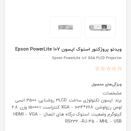
ویدئو پروژکتور استوک اپسون Epson PowerLite 107
Epson PowerLite 107 XGA 3LCD Projector
ویژگی‌های محصول
مشخصات:
برند: اپسون
تکنولوژی ساخت: 3LCD
روشنایی: 3500 انسی
لومن
رزولوشن: XGA – 1024*768
کنتراست: 15000:1
وزن: 2.8
کیلوگرم
وضعیت: استوک
درگاه های اتصال: HDMI – VGA –
RS232 –RJ-45 – MHL – USB