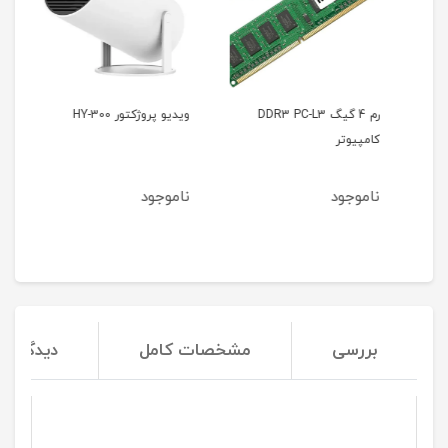
رم 4 گیگ DDR3 PC-L3
ویدیو پروژکتور 300-HY
وید
کامپیوتر
0L
ناموجود
ناموجود
نا
بررسی
مشخصات کامل
دیدگاه‌ها