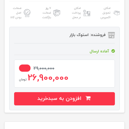
امکان
امکان
۷ روز
ضمانت
تحویل
پرداخت
ضمانت
اصل
اکسپرس
در محل
بازگشت
بودن کالا
فروشنده: استوک بازار
آماده ارسال
8%
29,000,000
26,900,000
تومان
افزودن به سبدخرید