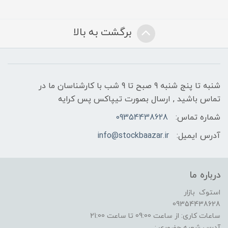
برگشت به بالا
شنبه تا پنج شنبه 9 صبح تا 9 شب با کارشناسان ما در
تماس باشید , ارسال بصورت تیپاکس پس کرایه
شماره تماس:
09354438628
آدرس ایمیل:
info@stockbaazar.ir
درباره ما
استوک بازار
09354438628
ساعات کاری: از ساعت 09:00 تا ساعت 21:00
آدرس شعبه حضوری :