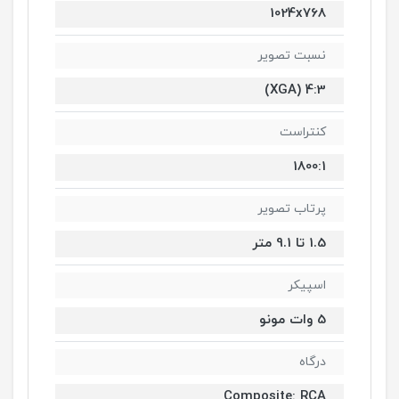
1024x768
نسبت تصویر
4:3 (XGA)
کنتراست
1800:1
پرتاب تصویر
1.5 تا 9.1 متر
اسپیکر
5 وات مونو
درگاه
Composite: RCA