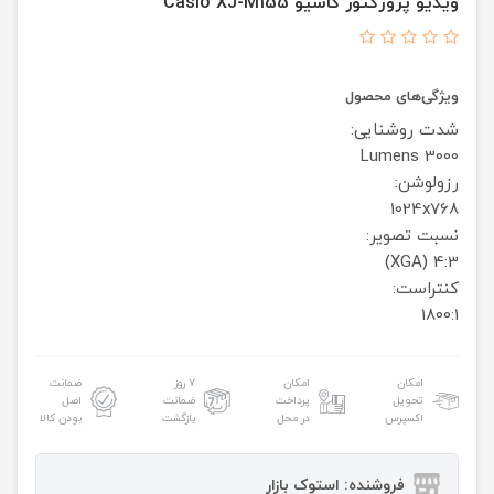
ویدیو پروژکتور کاسیو Casio XJ-M155
ویژگی‌های محصول
شدت روشنایی:
3000 Lumens
رزولوشن:
1024x768
نسبت تصویر:
4:3 (XGA)
کنتراست:
1800:1
امکان
امکان
۷ روز
ضمانت
تحویل
پرداخت
ضمانت
اصل
اکسپرس
در محل
بازگشت
بودن کالا
فروشنده: استوک بازار