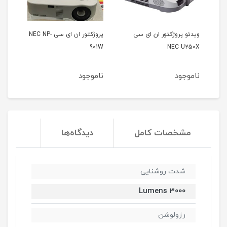
 ای سی
پروژکتور ان ای سی NEC NP-
ویدئو پروژکتور هیتاچی
HITACHI CP-A222WN
901W
ناموجود
ناموجود
مشخصات کامل
دیدگاه‌ها
شدت روشنایی
3000 Lumens
رزولوشن