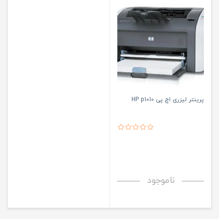
پرینتر لیزری اچ پی HP p1010
ناموجود