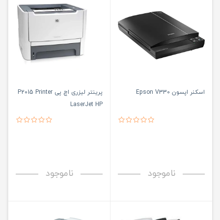
اسکنر اپسون Epson V330
پرینتر لیزری اچ پی P2015 Printer
LaserJet HP
ناموجود
ناموجود