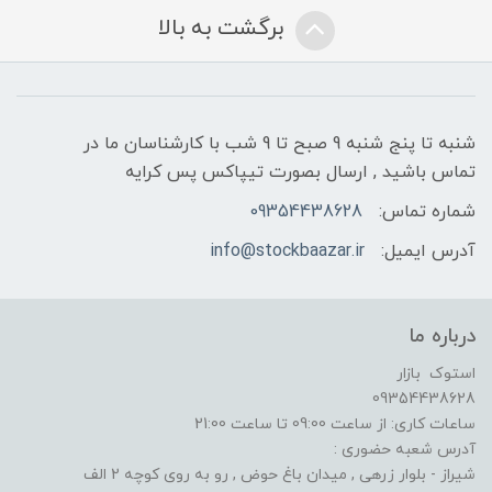
برگشت به بالا
شنبه تا پنج شنبه 9 صبح تا 9 شب با کارشناسان ما در
تماس باشید , ارسال بصورت تیپاکس پس کرایه
شماره تماس:
09354438628
آدرس ایمیل:
info@stockbaazar.ir
درباره ما
استوک بازار
09354438628
ساعات کاری: از ساعت 09:00 تا ساعت 21:00
آدرس شعبه حضوری :
شیراز - بلوار زرهی , میدان باغ حوض , رو به روی کوچه 2 الف