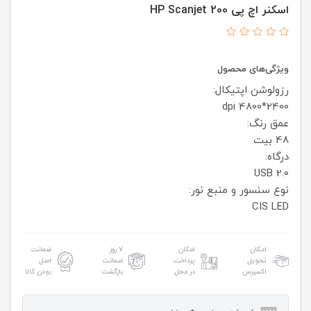
اسکنر اچ پی HP Scanjet 200
ویژگی‌های محصول
رزولوشن اپتیکال:
2400*4800 dpi
عمق رنگ:
48 بیت
درگاه:
USB 2.0
نوع سنسور و منبع نور:
CIS
LED
امکان
امکان
۷ روز
ضمانت
تحویل
پرداخت
ضمانت
اصل
اکسپرس
در محل
بازگشت
بودن کالا