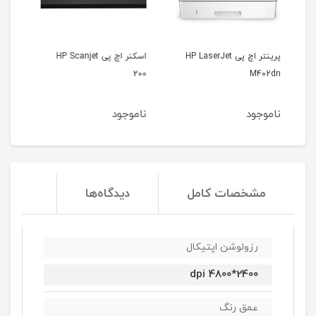
 پی HP LaserJet
اسکنر اچ پی HP Scanjet
اسکنر اپسون Epson V330
200
ناموجود
ناموجود
مشخصات کامل
دیدگاه‌ها
رزولوشن اپتیکال
2400*4800 dpi
عمق رنگ