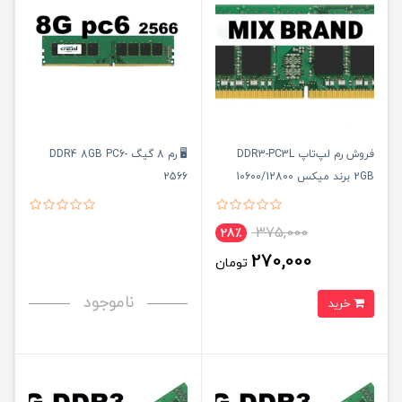
فروش رم لپ‌تاپ DDR3-PC3L
🖥️ رم 8 گیگ DDR4 8GB PC6-
2GB برند میکس 10600/12800
2566
ram
375,000
28٪
270,000
تومان
ناموجود
خرید