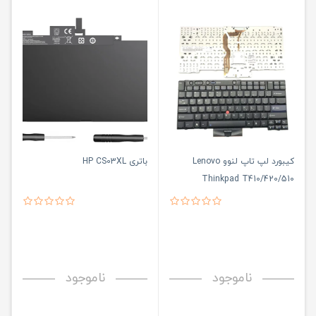
کیبورد لپ تاپ لنوو Lenovo
باتری HP CS03XL
Thinkpad T410/420/510
Keyboard
ناموجود
ناموجود