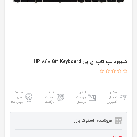
کیبورد لپ تاپ اچ پی HP 840 G3 Keyboard
امکان
امکان
۷ روز
ضمانت
تحویل
پرداخت
ضمانت
اصل
اکسپرس
در محل
بازگشت
بودن کالا
فروشنده: استوک بازار