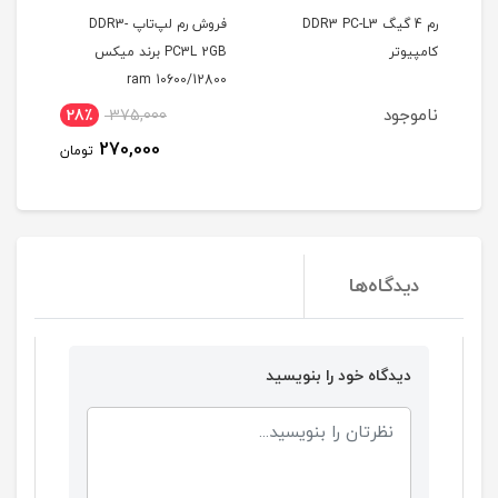
DDR3 PC-L3
فروش رم لپ‌تاپ DDR3-
دی وی دی رایتر داخلی لپ
PC3L 2GB برند میکس
تاپ اسلیم Laptop Internal
DVD Writer Slim 9.5mm
10600/12800 ram
ناموجود
28٪
375,000
270,000
تومان
دیدگاه‌ها
دیدگاه خود را بنویسید