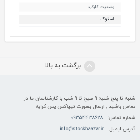
وضعیت کارکرد
استوک
برگشت به بالا
شنبه تا پنج شنبه 9 صبح تا 9 شب با کارشناسان ما در
تماس باشید , ارسال بصورت تیپاکس پس کرایه
شماره تماس:
09354438628
آدرس ایمیل:
info@stockbaazar.ir