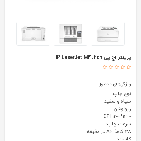
پرینتر اچ پی HP LaserJet M402dn
ویژگی‌های محصول
نوع چاپ:
سیاه و سفید
رزولوشن:
1200*1200 DPI
سرعت چاپ:
38 کاغذ A4 در دقیقه
کاست: