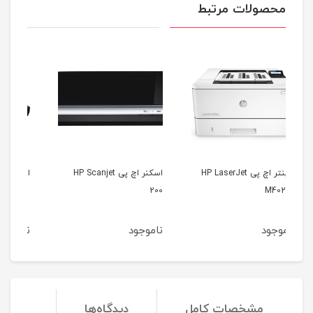
محصولات مرتبط
HP Las
اسکنر اچ پی HP Scanjet
اسکنر اپسون Epson V330
200
ناموجود
ناموجود
مشخصات کامل
دیدگاه‌ها