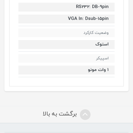
RS232: DB-9pin
VGA In: Dsub-15pin
وضعیت کارکرد
استوک
اسپیکر
1 وات مونو
برگشت به بالا