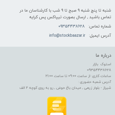
شنبه تا پنج شنبه 9 صبح تا 9 شب با کارشناسان ما در
تماس باشید , ارسال بصورت تیپاکس پس کرایه
شماره تماس:
09354438628
آدرس ایمیل:
info@stockbaazar.ir
درباره ما
استوک بازار
09354438628
ساعات کاری: از ساعت 09:00 تا ساعت 21:00
آدرس شعبه حضوری :
شیراز - بلوار زرهی , میدان باغ حوض , رو به روی کوچه 2 الف