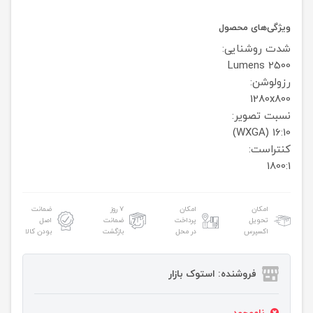
ویژگی‌های محصول
شدت روشنایی:
2500 Lumens
رزولوشن:
1280x800
نسبت تصویر:
16:10 (WXGA)
کنتراست:
1800:1
امکان
امکان
۷ روز
ضمانت
تحویل
پرداخت
ضمانت
اصل
اکسپرس
در محل
بازگشت
بودن کالا
فروشنده: استوک بازار