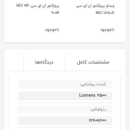
ور ان ای سی
پروژکتور ان ای سی NEC NP-
ویدئو پروژکتور هیتاچی
HITACHI CP-A222WN
901W
ناموجود
ناموجود
مشخصات کامل
دیدگاه‌ها
شدت روشنایی
2500 Lumens
رزولوشن
1280x800