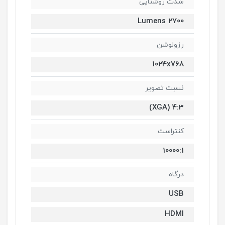
شدت روشنایی
2700 Lumens
رزولوشن
1024x768
نسبت تصویر
4:3 (XGA)
کنتراست
10000:1
درگاه
USB
HDMI