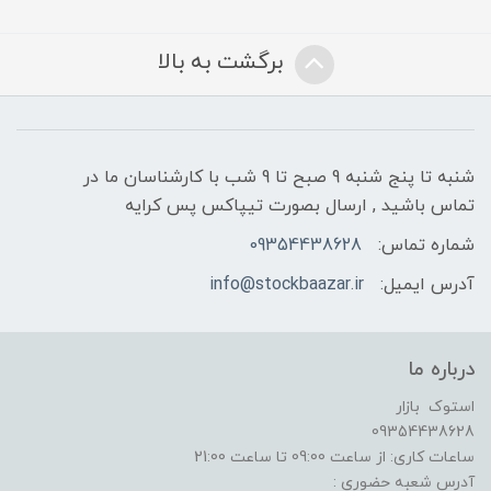
برگشت به بالا
شنبه تا پنج شنبه 9 صبح تا 9 شب با کارشناسان ما در
تماس باشید , ارسال بصورت تیپاکس پس کرایه
شماره تماس:
09354438628
آدرس ایمیل:
info@stockbaazar.ir
درباره ما
استوک بازار
09354438628
ساعات کاری: از ساعت 09:00 تا ساعت 21:00
آدرس شعبه حضوری :