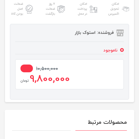
امکان
امکان
۷ روز
ضمانت
تحویل
پرداخت
ضمانت
اصل
اکسپرس
در محل
بازگشت
بودن کالا
فروشنده: استوک بازار
ناموجود
7%
10,500,000
9,800,000
تومان
محصولات مرتبط