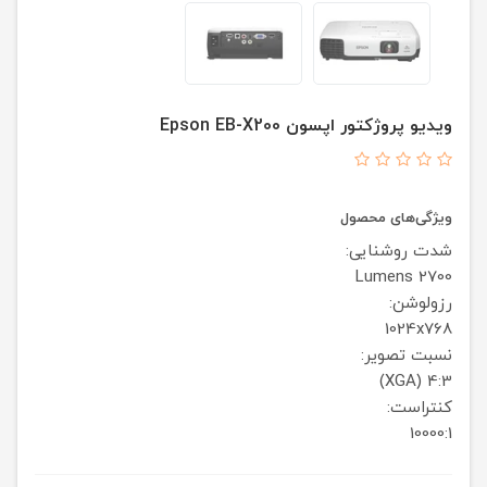
ویدیو پروژکتور اپسون Epson EB-X200
ویژگی‌های محصول
شدت روشنایی:
2700 Lumens
رزولوشن:
1024x768
نسبت تصویر:
4:3 (XGA)
کنتراست:
10000:1