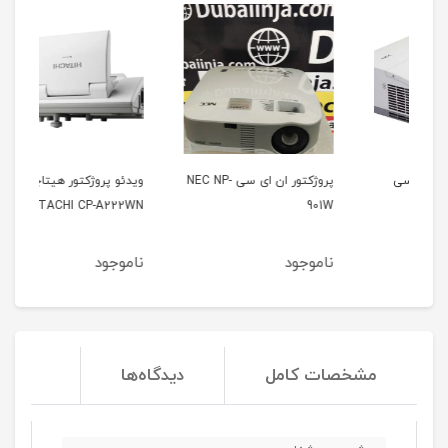
پروژکتور ان ای سی NEC NP-
ویدئو پروژکتور هیتاچی
وید
21u
HITACHI CP-A222WN
901W
ناموجود
ناموجود
نا
مشخصات کامل
دیدگاه‌ها