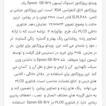
ویدئو پروژکتور استوک اپسون Epson EB-X27 یک
پروژکتور اتاق کنفرانس XGA است. این پروژکتور مبتنی بر
لامپ ELPLP88 قادر است 2700 لومن را در روشن ترین
حالت با وضوح تصویر 1024×768 نمایش دهد. فناوری
داخلی 3LCD یک طرح نوآورانه 3 تراشه است که با ارائه
تصاویر زنده روشنایی رنگ بهتر و گستره رنگی گسترده تر
، خود را متمایز می کند. این ویدئو پروژکتور برای اولین بار
در مارس 2015 برای خرید در دسترس قرار گرفت و توسط
اپسون اروپا متوقف شد.Epson EB-X27 با داشتن وزن
سبک، نگهداری آن را ایمن و حمل و نقل آن را آسان می
کند. این پروژکتور برای استفاده در دفاتر خانگی ، کلاس
های درس و اتاق جلسات مناسب است. فناوری 3LCD
می تواند رنگ های زنده و تصاویر روشن را تضمین کند و
به دلیل گزینه های مختلف اتصال و نصب ، انعطاف پذیری
زیادی دارد. از فناوری 3LCD در Epson EB-X27 استفاده