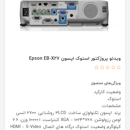
ویدئو پروژکتور استوک اپسون Epson EB-X27
ویژگی‌های محصول
وضعیت کارکرد:
استوک
مشخصات:
برند: اپسون
تکنولوژی ساخت: 3LCD
روشنایی: 2700 انسی
لومن
رزولوشن: XGA – 1024*768
کنتراست: 10000:1
وزن: 2.6
کیلوگرم
وضعیت: استوک
درگاه های اتصال: HDMI – S-Video