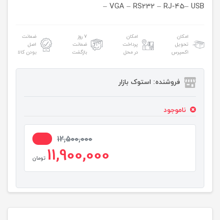
– VGA – RS232 – RJ-45– USB
امکان
امکان
۷ روز
ضمانت
تحویل
پرداخت
ضمانت
اصل
اکسپرس
در محل
بازگشت
بودن کالا
فروشنده: استوک بازار
ناموجود
5%
12,500,000
11,900,000
تومان