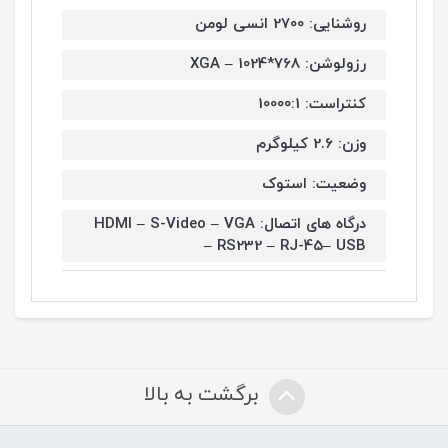
روشنایی: 2700 انسی لومن
رزولوشن: XGA – 1024*768
کنتراست: 10000:1
وزن: 2.6 کیلوگرم
وضعیت: استوک
درگاه های اتصال: HDMI – S-Video – VGA
– RS232 – RJ-45– USB
برگشت به بالا