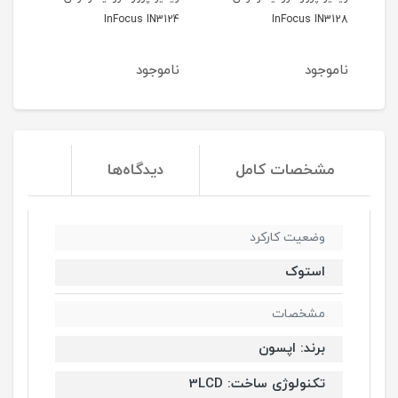
520
InFocus IN3124
InFocus IN3128
ناموجود
ناموجود
نا
مشخصات کامل
دیدگاه‌ها
وضعیت کارکرد
استوک
مشخصات
برند: اپسون
تکنولوژی ساخت: 3LCD