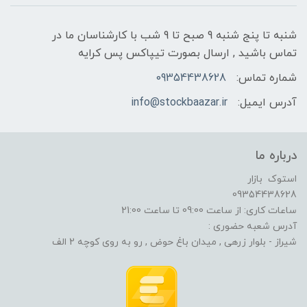
شنبه تا پنج شنبه 9 صبح تا 9 شب با کارشناسان ما در
تماس باشید , ارسال بصورت تیپاکس پس کرایه
شماره تماس:
09354438628
آدرس ایمیل:
info@stockbaazar.ir
درباره ما
استوک بازار
09354438628
ساعات کاری: از ساعت 09:00 تا ساعت 21:00
آدرس شعبه حضوری :
شیراز - بلوار زرهی , میدان باغ حوض , رو به روی کوچه 2 الف