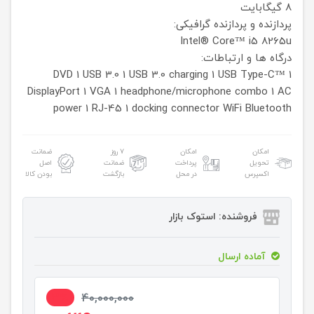
8 گیگابایت
پردازنده و پردازنده گرافیکی:
Intel® Core™ i5 8265u
درگاه ها و ارتباطات:
DVD
1 USB 3.0
1 USB 3.0 charging
1 USB Type-C™
1
DisplayPort
1 VGA
1 headphone/microphone combo
1 AC
power
1 RJ-45
1 docking connector
WiFi
Bluetooth
امکان
امکان
۷ روز
ضمانت
تحویل
پرداخت
ضمانت
اصل
اکسپرس
در محل
بازگشت
بودن کالا
فروشنده: استوک بازار
آماده ارسال
3%
40,000,000