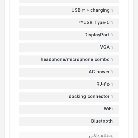
1 USB 3.0 charging
1 USB Type-C™
1 DisplayPort
1 VGA
1 headphone/microphone combo
1 AC power
1 RJ-45
1 docking connector
WiFi
Bluetooth
حافظه داخلی