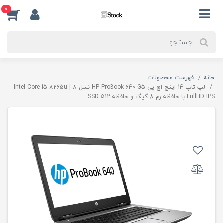
0
خانه
فهرست محصولات
لپ تاپ 14 اینچ اچ پی HP ProBook 640 G5 نسل 8 | Intel Core i5 8265u
FullHD IPS با حافظه رم 8 گیگ و حافظه SSD 512