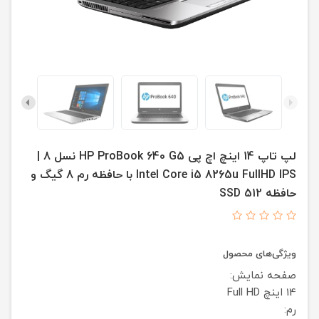
لپ تاپ 14 اینچ اچ پی HP ProBook 640 G5 نسل 8 |
Intel Core i5 8265u FullHD IPS با حافظه رم 8 گیگ و
حافظه SSD 512
ویژگی‌های محصول
صفحه نمایش:
14 اینچ
Full HD
رم: