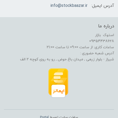
آدرس ایمیل:
info@stockbaazar.ir
درباره ما
استوک بازار
09354438628
ساعات کاری: از ساعت 09:00 تا ساعت 21:00
آدرس شعبه حضوری :
شیراز - بلوار زرهی , میدان باغ حوض , رو به روی کوچه 2 الف
ساخت سایت توسط
Portal