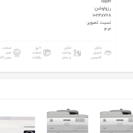
15pin
رزولوشن:
1024x768
نسبت تصویر:
4:3
امکان
امکان
۷ روز
ضمانت
تحویل
پرداخت
ضمانت
اصل
اکسپرس
در محل
بازگشت
بودن کالا