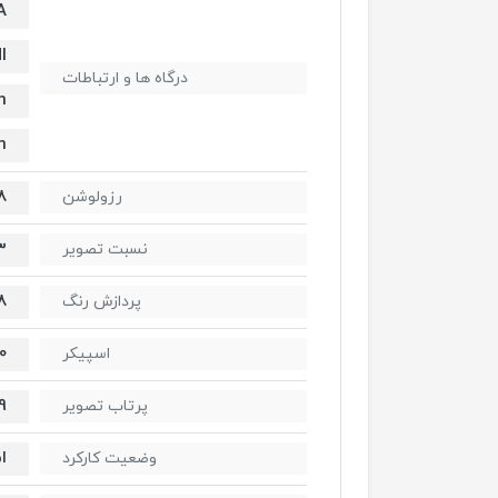
A
I
درگاه ها و ارتباطات
n
n
8
رزولوشن
3
نسبت تصویر
8 بی
پردازش رنگ
 Mono
اسپیکر
1.9 تا
پرتاب تصویر
ا
وضعیت کارکرد