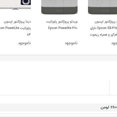
ویدئو پروژکتور پاورلایت
دیتا پروژکتور اپسون
ویدئو
Epson  دارای
470 Epson Powerlite
پاورلایت Epson PowerLite
 470
موت
84
ناموجود
ناموجود
نامو
28 لومن