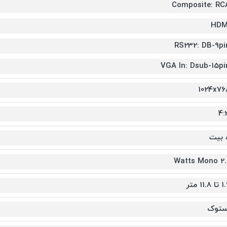
Composite: RC
HDM
RS232: DB-9pi
VGA In: Dsub-15pi
1024x76
4:
ت
2.0 Watts
 11.8 متر
ستوک