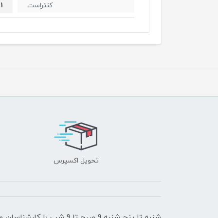
1
کنتراست
تحویل اکسپرس
شنبه تا پنج شنبه 9 صبح تا 9