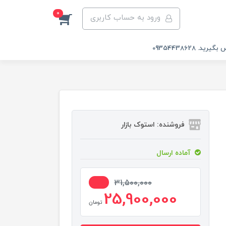
0
ورود به حساب کاربری
 09354438628
فروشنده: استوک بازار
آماده ارسال
18%
31,500,000
25,900,000
تومان