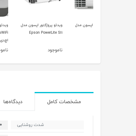
 پروژکتور اپسون مدل
ویدئو پروژکتور اپسون مدل
ویدئو پروژکتور اپسون
Epson E
Epson PowerLite S11
EB-475WiFi
اچ‌دی‌ام‌آی و همراه ری
جود
ناموجود
ناموجود
مشخصات کامل
دیدگاه‌ها
00
شدت روشنایی