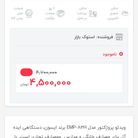
امکان
امکان
۷ روز
ضمانت
تحویل
پرداخت
ضمانت
اصل
اکسپرس
در محل
بازگشت
بودن کالا
فروشنده: استوک بازار
ناموجود
5%
4,700,000
4,500,000
تومان
ویدئو پروژکتور مدل EMP-83H برند اپسون، دستگاهی ایده‌
آل برای مصارف خانگی و مدارس ومصارف تجاری است. با