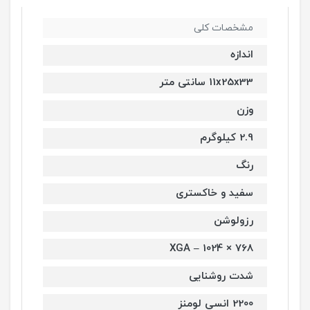
مشخصات کلی
اندازه
11x25x33 سانتی متر
وزن
2.9 کیلوگرم
رنگ
سفید و خاکستری
رزولوشن
XGA – 1024 × 768
شدت روشنایی
2200 انسی لومنز