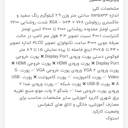
مشخصات کلی:
اندازه
11x25x33 سانتی متر
وزن
2.9 کیلوگرم
رنگ
سفید و
خاکستری
رزولوشن
XGA – 1024 × 768
شدت روشنایی
2200
انسی لومنز
محدوده روشنایی
2000 تا 3000 انسی لومنز
کنتراست
400:1
نسبت تصویر
4:3
طول عمر لامپ در حالت
صرفه جویی
4000 ساعت
تکنولوژی تصویر
3LCD
اندازه تصویر
44.0 تا 307.5 اینچ
فاصله تا پرده نمایش
1.5 تا 8.9 متر
فوکوس
دستی
پورت ورودی Display Port
❌
پورت خروجی
Display Port
❌
پورت ورودی HDMI
❌
پورت خروجی HDMI
❌
پورت ورودی VGA
2 ورودی
پورت خروجی VGA
✅
پورت S-
Video
✅
پورت کامپوزیت
✅
پورت کامپوننت
❌
پورت USB-
A
❌
پورت USB-B
❌
پورت شبکه
✅
پورت ورودی صدا
2
ورودی
پورت خروجی صدا
✅
بلندگو
7 وات مونو
منبع تغزیه
برق شهری
کاربرد
آموزشی
سایر مشخصات
مناسب برای
مصارف آموزشی، خانگی و اتاق های کنفرانس
وضعیت کارکرد:
استوک