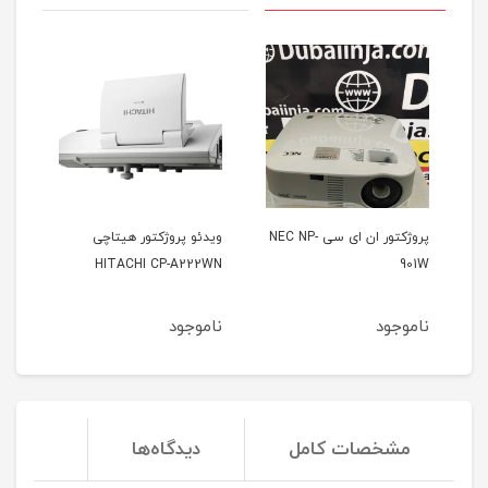
پروژکتور ان ای سی NEC NP-
ویدئو پروژکتور هیتاچی
وید
21u
HITACHI CP-A222WN
901W
ناموجود
ناموجود
نا
مشخصات کامل
دیدگاه‌ها