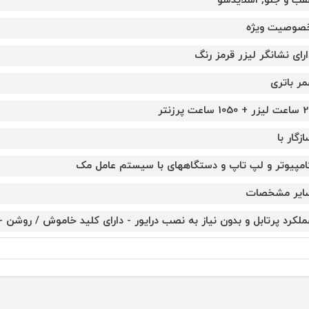
قب و جلو, اسلایدشو
صوصیت ویژه
ارای نشانگر لیزر قرمز رنگ
مر باتری
+ 1050 ساعت پرزنتر
زگار با
امپیوتر و لپ تاپ و دستگاههای با سیستم عامل مک
ایر مشخصات
لکرد پرتابل و بدون نیاز به نصب درایور - دارای کلید خاموش / روشن - قابل استفاده 