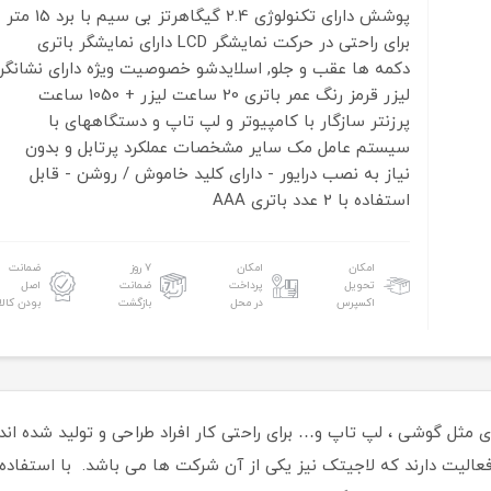
پوشش
دارای تکنولوژی 2.4 گیگاهرتز بی سیم با برد 15 متر
برای راحتی در حرکت
نمایشگر LCD
دارای نمایشگر باتری
دکمه ها
عقب و جلو, اسلایدشو
خصوصیت ویژه
دارای نشانگر
لیزر قرمز رنگ
عمر باتری
20 ساعت لیزر + 1050 ساعت
پرزنتر
سازگار با
کامپیوتر و لپ تاپ و دستگاههای با
سیستم عامل مک
سایر مشخصات
عملکرد پرتابل و بدون
نیاز به نصب درایور - دارای کلید خاموش / روشن - قابل
استفاده با 2 عدد باتری AAA
امکان
امکان
۷ روز
ضمانت
تحویل
پرداخت
ضمانت
اصل
اکسپرس
در محل
بازگشت
بودن کالا
مثل گوشی ، لپ تاپ و… برای راحتی کار افراد طراحی و تولید شده اند و
عالیت دارند که لاجیتک نیز یکی از آن شرکت ها می باشد. با استفاده ا