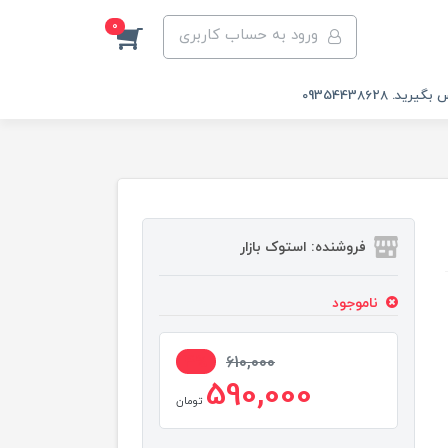
0
ورود به حساب کاربری
 09354438628
فروشنده: استوک بازار
ناموجود
4%
610,000
590,000
تومان