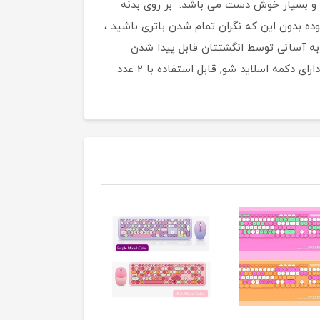
ته باشید. این دستگاه کوچک و کاربردی ، بردی تا ۱۵ متر به همراه دارد و بسیار خوش دست می باشد. بر روی بدنه
وده بدون این که نگران تمام شدن باتری باشید ،
به آسانی توسط انگشتتان قابل پیدا شدن
هستند و حس بسیار خوبی را هنگام فشرده شدن به کاربر انتقال می دهد. دارای نمایشگر باتری, دارای اتصال USB دانگل, دارای دکمه اسلاید شو, قابل استفاده با 2 عدد