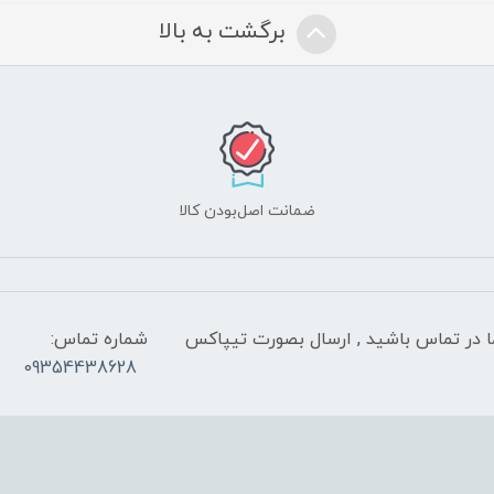
برگشت به بالا
ضمانت اصل‌بودن کالا
 شب با کارشناسان ما در تماس باشید , ارسال بصورت تیپاکس
شماره تماس:
09354438628