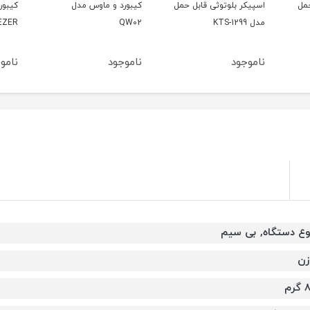
حمل
کیبورد و ماوس مدل
کیبورد و ماوس بی سیم
کیبور
QW02
GEEZER مدل G100
مافی مدل 
ناموجود
ناموجود
نامو
وع دستگاه, بی سیم
زن
گرم