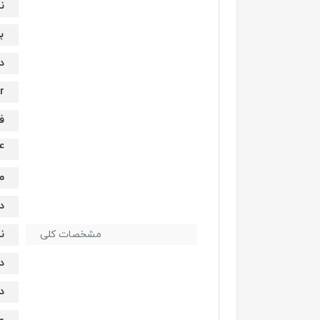
ن
ب
د
r
ف
2.4 
م
دارای
نم
مشخصات کلی
د
د