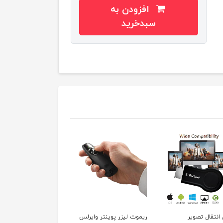
افزودن به
سبدخرید
ریموت لیزر پوینتر وایرلس
کیبورد و ماوس جکوآنگ
کیف لپ 