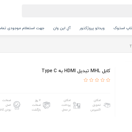
اپ استوک
ویدئو پروژکتور
آل این وان
جهت استعلام موجودی تماس بگیرید.
کابل MHL تبدیل HDMI به Type C
امکان
امکان
۷ روز
ضمانت
تحویل
پرداخت
ضمانت
اصل
اکسپرس
در محل
بازگشت
بودن کالا