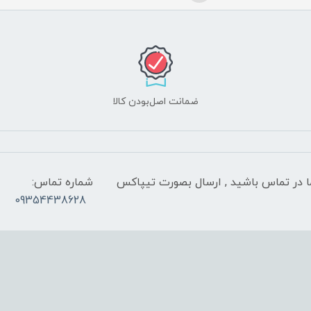
ضمانت اصل‌بودن کالا
 شب با کارشناسان ما در تماس باشید , ارسال بصورت تیپاکس
شماره تماس:
09354438628