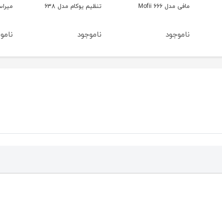
Mofii
تنظیم یوکام مدل 638
میراسکرین مدل E8 Pro
د
ناموجود
ناموجود