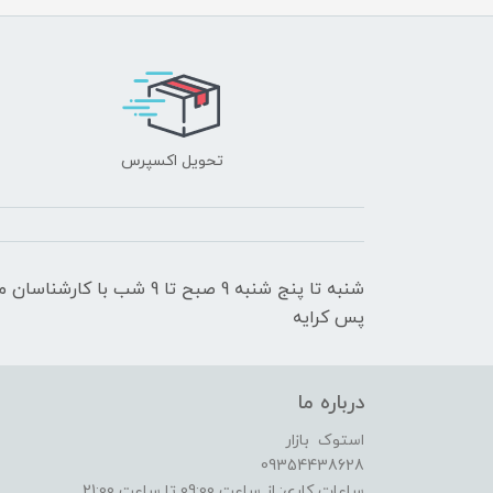
تحویل اکسپرس
شنبه تا پنج شنبه 9 صبح تا 9
پس کرایه
درباره ما
استوک بازار
09354438628
ساعات کاری: از ساعت 09:00 تا ساعت 21:00