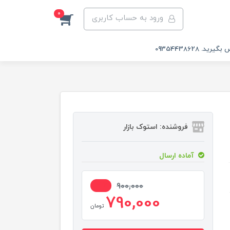
0
ورود به حساب کاربری
 09354438628
فروشنده: استوک بازار
آماده ارسال
13%
900,000
790,000
تومان