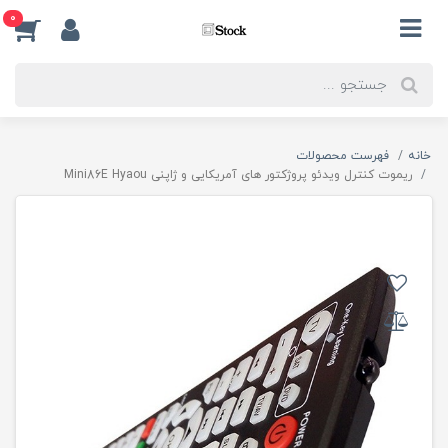
0
خانه
فهرست محصولات
ریموت کنترل ویدئو پروژکتور های آمریکایی و ژاپنی Mini86E Hyaou