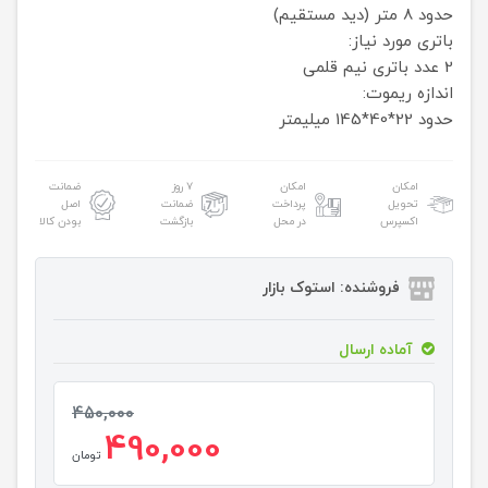
حدود 8 متر (دید مستقیم)
باتری مورد نیاز:
2 عدد باتری نیم قلمی
اندازه ریموت:
حدود 22*40*145 میلیمتر
امکان
امکان
۷ روز
ضمانت
تحویل
پرداخت
ضمانت
اصل
اکسپرس
در محل
بازگشت
بودن کالا
فروشنده: استوک بازار
آماده ارسال
450,000
490,000
تومان