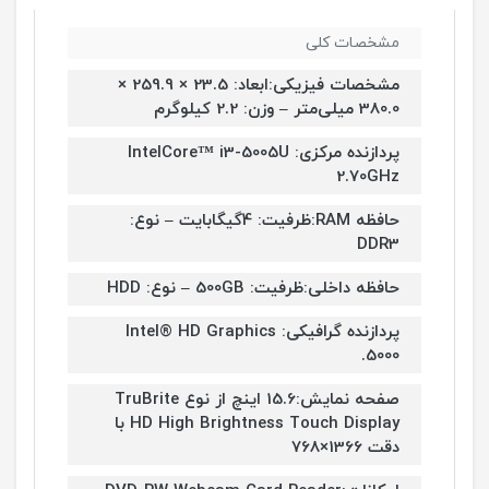
مشخصات کلی
مشخصات فیزیکی:ابعاد: 23.5 × 259.9 ×
380.0 میلی‌متر – وزن: 2.2 کیلوگرم
پردازنده مرکزی: IntelCore™ i3-5005U
2.70GHz
حافظه RAM:ظرفیت: 4گیگابایت – نوع:
DDR3
حافظه داخلی:ظرفیت: 500GB – نوع: HDD
پردازنده گرافیکی: Intel® HD Graphics
5000.
صفحه نمایش:15.6 اینچ از نوع TruBrite
HD High Brightness Touch Display با
دقت 1366×768