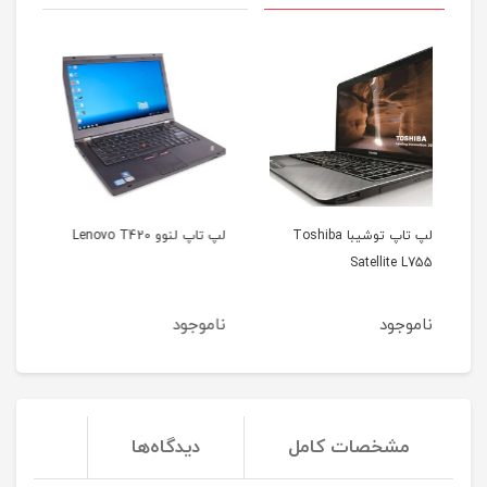
Toshib
لپ تاپ لنوو Lenovo T420
لپ تاپ اپل مک بوک ایر
مدل 2012
ناموجود
ناموجود
مشخصات کامل
دیدگاه‌ها