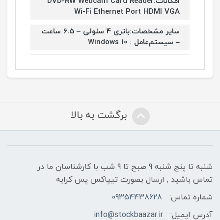
امکانات:DVD-RW Webcam Card Reader
Wi-Fi Ethernet Port HDMI VGA
سایر مشخصات:باتری 4 سلولی – 6.5 ساعت
– سیستم‌عامل : Windows 10
برگشت به بالا
شنبه تا پنج شنبه 9 صبح تا 9 شب با کارشناسان ما در
تماس باشید , ارسال بصورت تیپاکس پس کرایه
شماره تماس:
09354438628
آدرس ایمیل:
info@stockbaazar.ir