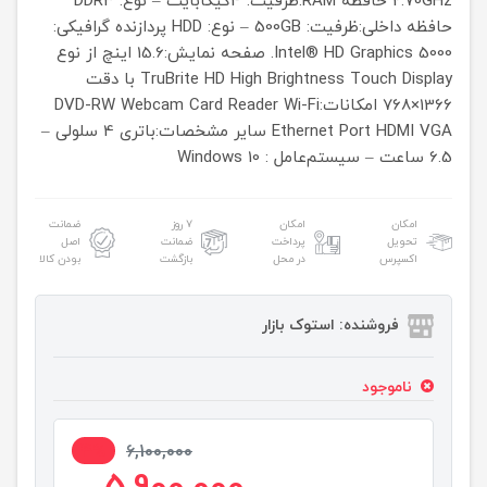
2.70GHz
حافظه RAM:ظرفیت: 4گیگابایت – نوع: DDR3
حافظه داخلی:ظرفیت: 500GB – نوع: HDD
پردازنده گرافیکی:
Intel® HD Graphics 5000.
صفحه نمایش:15.6 اینچ از نوع
TruBrite HD High Brightness Touch Display با دقت
1366×768
امکانات:DVD-RW Webcam Card Reader Wi-Fi
Ethernet Port HDMI VGA
سایر مشخصات:باتری 4 سلولی –
6.5 ساعت – سیستم‌عامل : Windows 10
امکان
امکان
۷ روز
ضمانت
تحویل
پرداخت
ضمانت
اصل
اکسپرس
در محل
بازگشت
بودن کالا
فروشنده: استوک بازار
ناموجود
4%
6,100,000