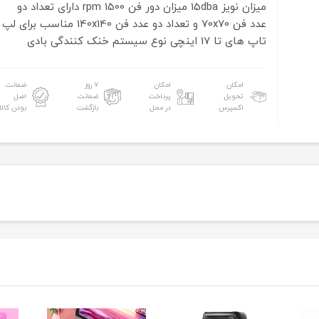
میزان نویز 15dba
میزان دور فن 1500 rpm
دارای تعداد دو
عدد فن 70x70 و تعداد دو عدد فن 140x140
مناسب برای لپ
تاپ های
تا 17 اینچی
نوع سیستم خنک کنندگی
بادی
امکان
امکان
۷ روز
ضمانت
تحویل
پرداخت
ضمانت
اصل
اکسپرس
در محل
بازگشت
بودن کالا