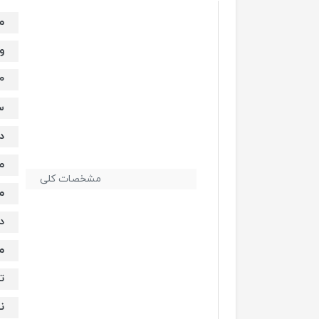
م
و
70
س
دار
می
مشخصات کلی
می
دار
م
تا 17
ن