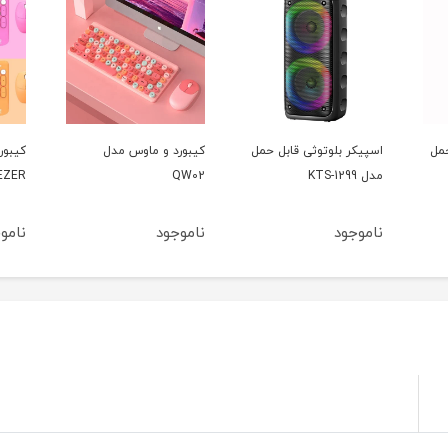
حمل
اسپیکر بلوتوثی قابل حمل
کیبورد و ماوس مدل
کیبور
مدل KTS-1299
QW02
GEEZER مد
ناموجود
ناموجود
نامو