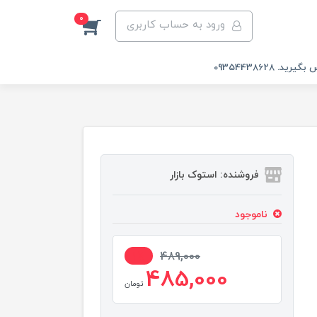
0
ورود به حساب کاربری
 09354438628
فروشنده: استوک بازار
ناموجود
1%
489,000
485,000
تومان