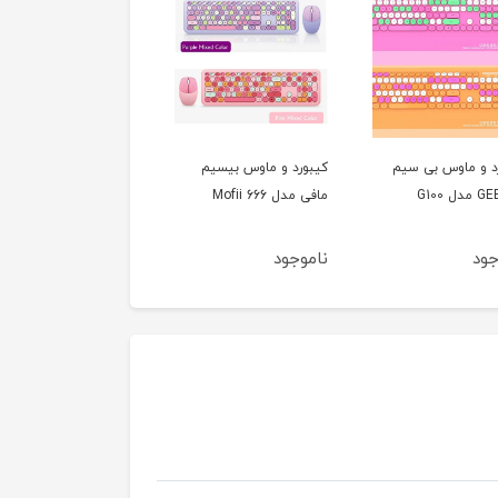
د و ماوس بی سیم
کیبورد و ماوس بیسیم
دانگل انتقال تصویر
ل G100
مافی مدل 666 Mofii
میراسکرین مدل E8 Pro
جود
ناموجود
ناموجود