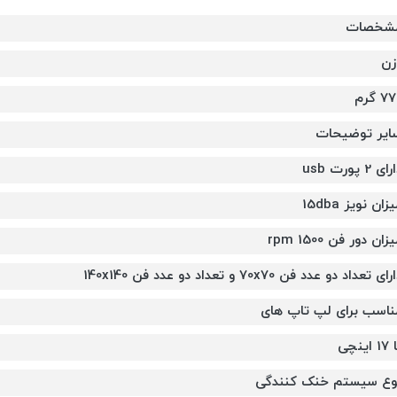
شخصات
زن
7 گرم
ایر توضیحات
ای 2 پورت usb
زان نویز 15dba
زان دور فن 1500 rpm
ای تعداد دو عدد فن 70x70 و تعداد دو عدد فن 140x140
ناسب برای لپ تاپ های
 اینچی
وع سیستم خنک کنندگی