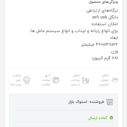
ویژگی‌های محصول
درگاه‌های ارتباطی:
دانگل wifi usb
امکان استفاده:
برای انواع رایانه و لپتاب و انواع سیستم عامل ها
ابعاد:
460x148x26 میلیمتر
وزن:
681 گرم کیبورد
امکان
امکان
۷ روز
ضمانت
تحویل
پرداخت
ضمانت
اصل
اکسپرس
در محل
بازگشت
بودن کالا
فروشنده: استوک بازار
آماده ارسال