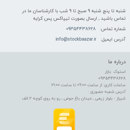
شنبه تا پنج شنبه 9 صبح تا 9 شب با کارشناسان ما در
تماس باشید , ارسال بصورت تیپاکس پس کرایه
شماره تماس:
09354438628
آدرس ایمیل:
info@stockbaazar.ir
درباره ما
استوک بازار
09354438628
ساعات کاری: از ساعت 09:00 تا ساعت 21:00
آدرس شعبه حضوری :
شیراز - بلوار زرهی , میدان باغ حوض , رو به روی کوچه 2 الف