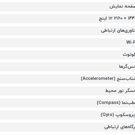
فحه نمایش
 × ۲۱۶۰ 12 اینچ
ناوری‌های ارتباطی
Wi-F
لوتوث
س‌گرها
اب‌سنج (Accelerometer)
سگر نور محیط
ب‌نما (Compass)
روسکوپ (Gyro)
رگاه‌های ارتباطی