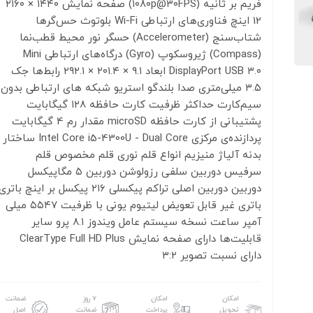
فریم بر ثانیه (۱۰۸۰p@۳۰FPS)
صفحه نمایش
۱۴۴۰ × ۲۱۶۰
12 اینچ
فناوری‌های ارتباطی
Wi-Fi
بلوتوث
حس‌گرها
شتاب‌سنج (Accelerometer)
حسگر نور محیط
قطب‌نما
(Compass)
ژیروسکوپ (Gyro)
درگاه‌های ارتباطی
Mini
USB ۳.۰
DisplayPort
ابعاد
۹.۱ × ۲۰۱.۴ × ۲۹۲.۱
رابط‌ها
جک
۳.۵ میلی‌متری صدا
بلندگو
استریو
شبکه های ارتباطی
بدون
سیم‌کارت
حداکثر ظرفیت کارت حافظه
۱۲۸ گیگابایت
پشتیبانی از کارت حافظه
microSD
مقدار رم
4 گیگابایت
پردازنده‌ی مرکزی
Intel Core i5-4300U - Dual Core
ساختار
بدنه
آلیاژ منیزیم
انواع قلم نوری
قلم مخصوص
قلم
سرفیس
دوربین سلفی
رزولوشن دوربین
۵ مگاپیکسل
دوربین
دوربین اصلی
تراکم پیکسلی
۲۱۶ پیکسل بر اینچ
باتری
باتری غیر قابل تعویض لیتیوم یونی با ظرفیت ۵۵۴۷ میلی
آمپر ساعت
نسخه سیستم عامل
ویندوز ۸.۱ پرو
سایر
قابلیت‌ها
دارای صفحه نمایش ClearType Full HD Plus
دارای نسبت تصویر ۳:۲
امکان
امکان
۷ روز
ضمانت
تحویل
پرداخت
ضمانت
اصل