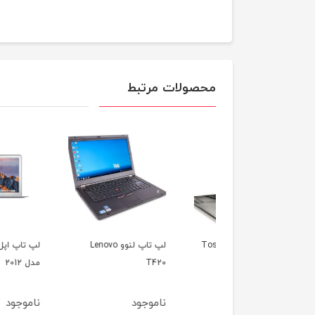
محصولات مرتبط
لپ تاپ توشیبا Toshiba
لپ تاپ لنوو Lenovo
لپ تاپ اپل مک بوک ای
Satellite
T420
مدل 2012
جود
ناموجود
ناموجود