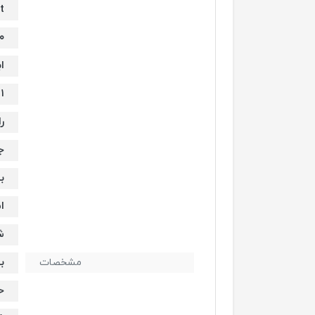
t
۰
اب
 × ۲۹۲.۱
را
جک ۵
ب
ا
ش
ب
مشخصات
ح