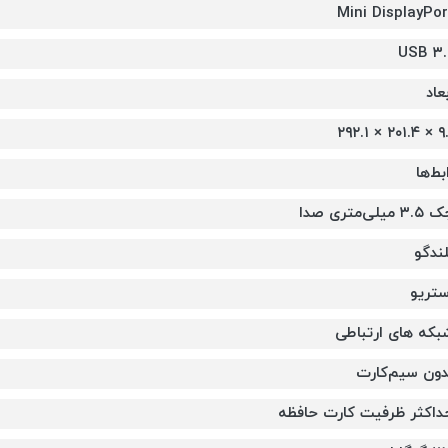
Mini DisplayPor
USB ۳.
عاد
۹.۱ × ۲۰۱.۴
بط‌ها
۳. میلی‌متری صدا
لندگو
ستریو
بکه های ارتباطی
دون سیم‌کارت
داکثر ظرفیت کارت حافظه