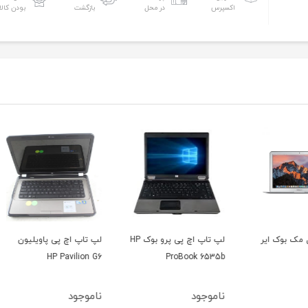
اکسپرس
در محل
بازگشت
بودن کالا
ر
لپ تاپ اچ پی پرو بوک HP
لپ تاپ اچ پی پاویلیون
 R400
HP Pavilion G6
ProBook 6535b
ناموجود
ناموجود
نامو