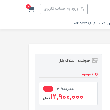
0
ورود به حساب کاربری
 09354438628
فروشنده: استوک بازار
ناموجود
5%
13,500,000
12,900,000
تومان