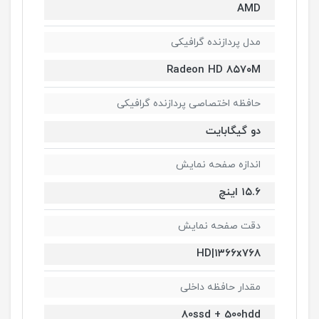
AMD
مدل پردازنده گرافیکی
Radeon HD ۸۵۷۰M
حافظه اختصاصی پردازنده گرافیکی
دو گیگابایت
اندازه صفحه نمایش
۱۵.۶ اینچ
دقت صفحه نمایش
HD|۱۳۶۶x۷۶۸
مقدار حافظه داخلی
80ssd + 500hdd