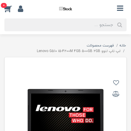
0
خانه
فهرست محصولات
لپ تاپ لنوو Lenovo G510 i5-4200M 4GB 500GB 2GB