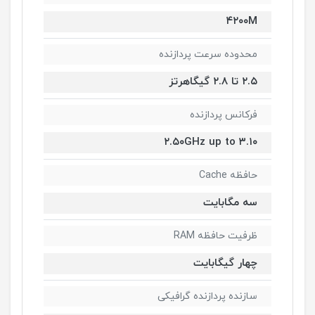
۴۲۰۰M
محدوده سرعت پردازنده
۲.۵ تا ۲.۸ گیگاهرتز
فرکانس پردازنده
۲.۵۰GHz up to ۳.۱۰
حافظه Cache
سه مگابایت
ظرفیت حافظه RAM
چهار گیگابایت
سازنده پردازنده گرافیکی