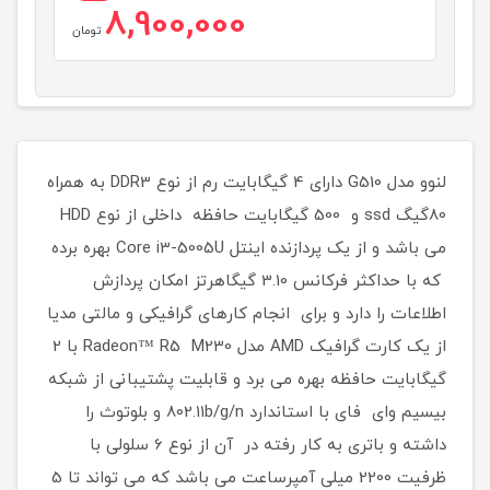
8,900,000
تومان
لنوو مدل G510 دارای 4 گیگابایت رم از نوع DDR3 به همراه
80گیگ ssd و 500 گیگابایت حافظه داخلی از نوع HDD
می باشد و از یک پردازنده اینتل Core i3-5005U بهره برده
که با حداکثر فرکانس 3.10 گیگاهرتز امکان پردازش
اطلاعات را دارد و برای انجام کارهای گرافیکی و مالتی مدیا
از یک کارت گرافیک AMD مدل Radeon™ R5 M230 با 2
گیگابایت حافظه بهره می برد و قابلیت پشتیبانی از شبکه
بیسیم وای فای با استاندارد 802.11b/g/n و بلوتوث را
داشته و باتری به کار رفته در آن از نوع 6 سلولی با
ظرفیت 2200 میلی ‌آمپرساعت می باشد که می تواند تا 5