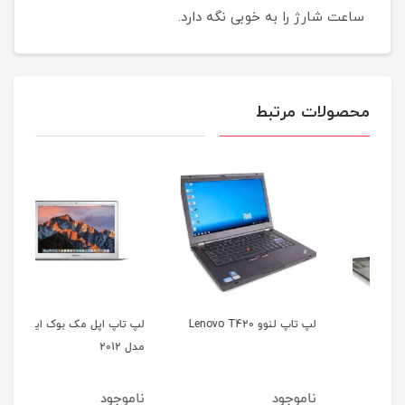
ساعت شارژ را به خوبی نگه دارد.
محصولات مرتبط
لپ تاپ لنوو Lenovo T420
لپ تاپ اپل مک بوک ایر
مدل 2012
35b
ناموجود
ناموجود
نا