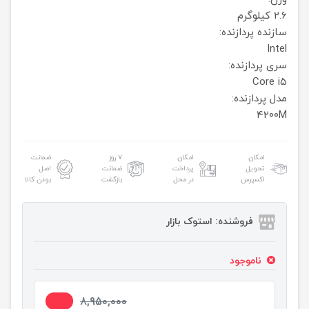
۲.۶ کیلوگرم
سازنده پردازنده:
Intel
سری پردازنده:
Core i۵
مدل پردازنده:
۴۲۰۰M
امکان
امکان
۷ روز
ضمانت
تحویل
پرداخت
ضمانت
اصل
اکسپرس
در محل
بازگشت
بودن کالا
فروشنده: استوک بازار
ناموجود
1%
8,950,000