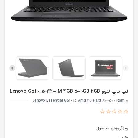
لپ تاپ لنوو Lenovo G510 i5-4200M 4GB 500GB 2GB
Lenovo Essential G510 i5 Amd 2G Hard 80+500 Ram 8
ویژگی‌های محصول
وزن: