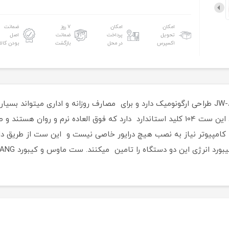
امکان
امکان
۷ روز
ضمانت
تحویل
پرداخت
ضمانت
اصل
اکسپرس
در محل
بازگشت
بودن کالا
ست ماوس و کیبورد بی سیم JEQANG مدل JW-8100 طراحی ارگونومیک دارد و برای مصارف روزانه و 
کمی دارد که حمل آن را آسان کرده است. کیبورد این ست 104 کلید استاندارد دارد که فوق ا