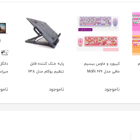
پایه خنک کننده قابل
دانگل انتقال تصویر
ریموت
تنظیم یوکام مدل 638
میراسکرین مدل E8 Pro
پرزنت
ناموجود
ناموجود
نامو