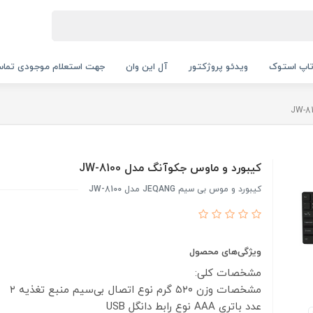
اپ استوک
ویدئو پروژکتور
آل این وان
جهت استعلام موجودی تماس بگیرید.
کیبورد و ماوس جکوآنگ مدل JW-8100
کیبورد و موس بی سیم JEQANG مدل JW-8100
ویژگی‌های محصول
مشخصات کلی:
مشخصات
وزن
۵۲۰ گرم
نوع اتصال
بی‌سیم
منبع تغذیه
۲
عدد باتری AAA
نوع رابط
دانگل USB