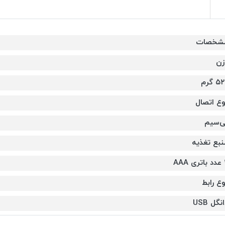
شخصات
زن
۵ گرم
وع اتصال
ی‌سیم
نبع تغذیه
AAA
وع رابط
نگل USB