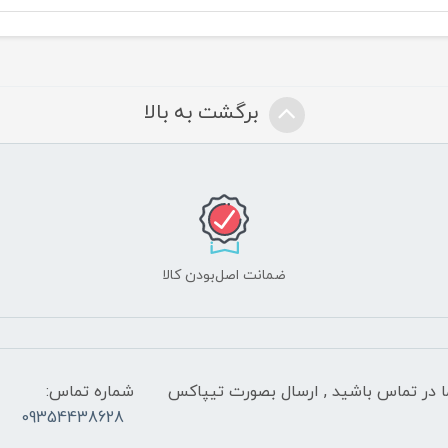
برگشت به بالا
ضمانت اصل‌بودن کالا
 شب با کارشناسان ما در تماس باشید , ارسال بصورت تیپاکس
شماره تماس:
09354438628