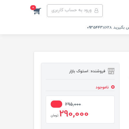
0
ورود به حساب کاربری
 09354438628
فروشنده: استوک بازار
ناموجود
2%
295,000
290,000
تومان