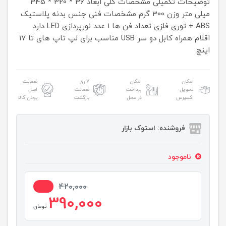
توضیحات تکمیلی
مشخصات کلی
ابعاد
36 * 320 * 345
میلی متر
وزن
300 گرم
مشخصات فنی
جنس بدنه
پلاستیک
ABS + توری فلزی
تعداد فن ها
1 عدد
نورپردازی LED
دارد
اقلام همراه
کابل دو سر USB
مناسب برای
لپ تاپ های تا 17
اینچ
امکان
امکان
۷ روز
ضمانت
تحویل
پرداخت
ضمانت
اصل
اکسپرس
در محل
بازگشت
بودن کالا
فروشنده: استوک بازار
ناموجود
8%
420,000
390,000
تومان