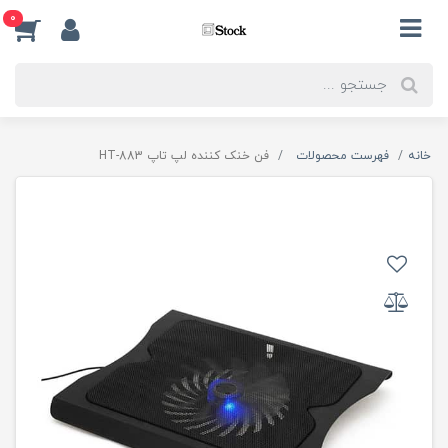
0
خانه
فهرست محصولات
فن خنک کننده لپ تاپ HT-883