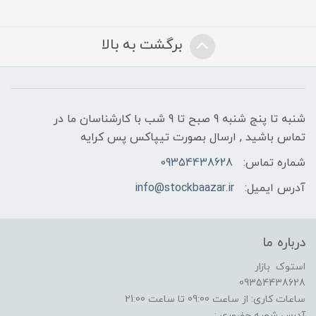
برگشت به بالا
شنبه تا پنج شنبه 9 صبح تا 9 شب با کارشناسان ما در
تماس باشید , ارسال بصورت تیپاکس پس کرایه
شماره تماس:
09354438628
آدرس ایمیل:
info@stockbaazar.ir
درباره ما
استوک بازار
09354438628
ساعات کاری: از ساعت 09:00 تا ساعت 21:00
آدرس شعبه حضوری :