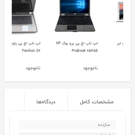
لپ تاپ اچ پی پرو بوک HP
لپ تاپ اچ پی پاویلیون HP
400
Pavilion G6
ProBook 6535b
ناموجود
ناموجود
نا
مشخصات کامل
دیدگاه‌ها
سازنده