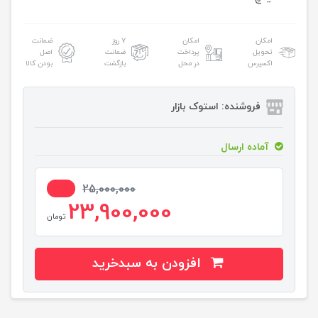
امکان
امکان
۷ روز
ضمانت
تحویل
پرداخت
ضمانت
اصل
اکسپرس
در محل
بازگشت
بودن کالا
فروشنده: استوک بازار
آماده ارسال
5%
25,000,000
23,900,000
تومان
افزودن به سبدخرید