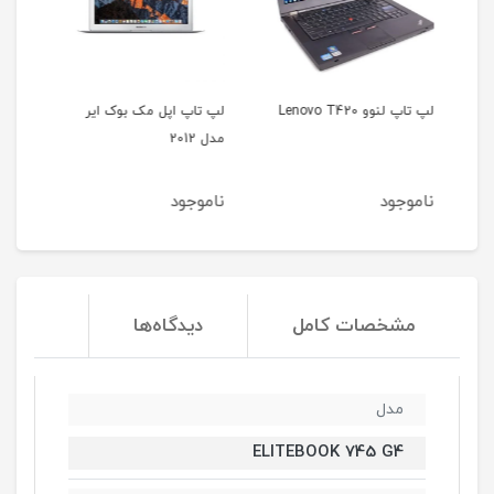
لپ تاپ لنوو Lenovo T420
لپ تاپ اپل مک بوک ایر
مدل 2012
35b
ناموجود
ناموجود
نا
مشخصات کامل
دیدگاه‌ها
مدل
ELITEBOOK 745 G4