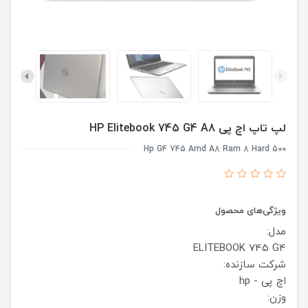
لپ تاپ اچ پی HP Elitebook 745 G4 A8
Hp G4 745 Amd A8 Ram 8 Hard 500
ویژگی‌های محصول
مدل:
ELITEBOOK 745 G4
شرکت سازنده:
اچ پی - hp
وزن: