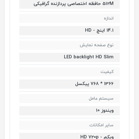
512M حافظه اختصاصی پردازنده گرافیکی
اندازه
14.1 اینچ - HD
نوع صفحه نمایش
LED backlight HD Slim
کیفیت
1366 * 768 پیکسل
سیستم عامل
ویندوز 10
سایر امکانات
وبکم - HD 720p