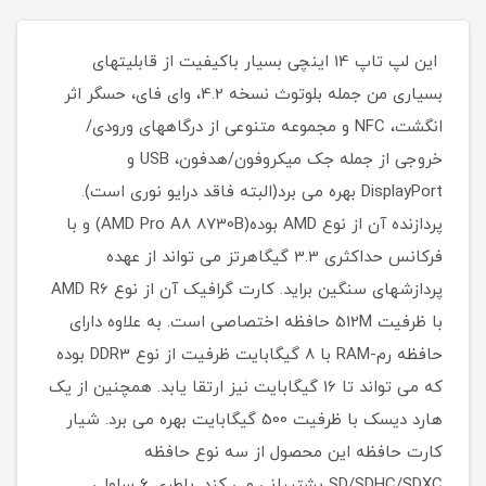
این لپ تاپ 14 اینچی بسیار باکیفیت از قابلیتهای
بسیاری من جمله بلوتوث نسخه 4.2، وای فای، حسگر اثر
انگشت، NFC و مجموعه متنوعی از درگاههای ورودی/
خروجی از جمله جک میکروفون/هدفون، USB و
DisplayPort بهره می برد(البته فاقد درایو نوری است).
پردازنده آن از نوع AMD بوده(AMD Pro A8 8730B) و با
فرکانس حداکثری 3.3 گیگاهرتز می تواند از عهده
پردازشهای سنگین براید. کارت گرافیک آن از نوع AMD R6
با ظرفیت 512M حافظه اختصاصی است. به علاوه دارای
حافظه رم-RAM با 8 گیگابایت ظرفیت از نوع DDR3 بوده
که می تواند تا 16 گیگابایت نیز ارتقا یابد. همچنین از یک
هارد دیسک با ظرفیت 500 گیگابایت بهره می برد. شیار
کارت حافظه این محصول از سه نوع حافظه
SD/SDHC/SDXC پشتیبانی می کند. باطری 6 سلولی