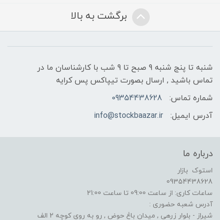
برگشت به بالا
شنبه تا پنج شنبه 9 صبح تا 9 شب با کارشناسان ما در
تماس باشید , ارسال بصورت تیپاکس پس کرایه
شماره تماس:
09354438628
آدرس ایمیل:
info@stockbaazar.ir
درباره ما
استوک بازار
09354438628
ساعات کاری: از ساعت 09:00 تا ساعت 21:00
آدرس شعبه حضوری :
شیراز - بلوار زرهی , میدان باغ حوض , رو به روی کوچه 2 الف