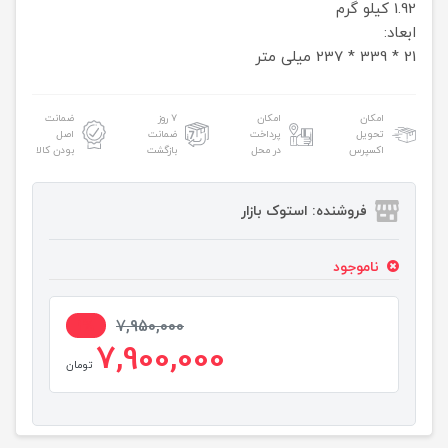
1.92 کیلو گرم
ابعاد:
21 * 339 * 237 میلی‌ متر
امکان
امکان
۷ روز
ضمانت
تحویل
پرداخت
ضمانت
اصل
اکسپرس
در محل
بازگشت
بودن کالا
فروشنده: استوک بازار
ناموجود
1%
7,950,000
7,900,000
تومان