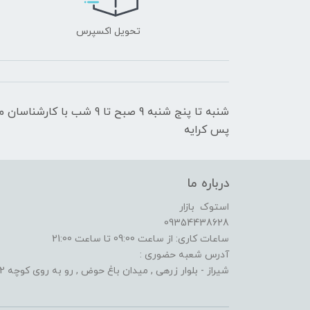
تحویل اکسپرس
شنبه تا پنج شنبه 9 صبح تا 9
پس کرایه
درباره ما
استوک بازار
09354438628
ساعات کاری: از ساعت 09:00 تا ساعت 21:00
آدرس شعبه حضوری :
شیراز - بلوار زرهی , میدان باغ حوض , رو به روی کوچه 2 الف