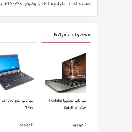
دهنده نور و یکپارچه LED با وضوح 1366x768 پیکسل و ابعاد 35.56 سانتی متر (14 اینچ) از دیگر مزایا این لپ تاپ میباشد.
محصولات مرتبط
لپ تاپ توشیبا Toshiba
لپ تاپ لنوو Lenovo
لپ تاپ اپل مک
Satellite L755
T420
مدل 2012
ناموجود
ناموجود
ناموجود