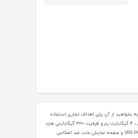
نید و چه بخواهید از آن برای اهداف تجاری استفاده
کنید ،این لپ تاپ به شما امکان می دهد همه کارها را به راحتی انجام دهید. پردازنده Core i5 3210M نسل سوم اینتل ، 4 گیگابایت رم و ظرفیت 320 گیگابایتی هارد
دیسک به شما امکان می دهد بدون هیچ مشکلی مالتی تسکینگ انجام دهید.بلندگوهای استریو با SRS Premium Sound PRO و صفحه نمایش مات ضد انعکاس