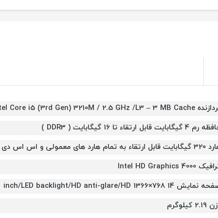
 Intel Core i5 (3rd Gen) 3210M / 2.5 GHz /L3 – 3 MB Cache
رم 4 گيگابايت قابل ارتقاء تا 16 گیگابایت ( DDR3 )
بایت قابل ارتقاء به تمام هارد های معمولی و اس اس دی
یک Intel HD Graphics 4000
 نمایش 14 inch/LED backlight/HD anti-glare/HD 1366×768
2.19 کیلوگرم