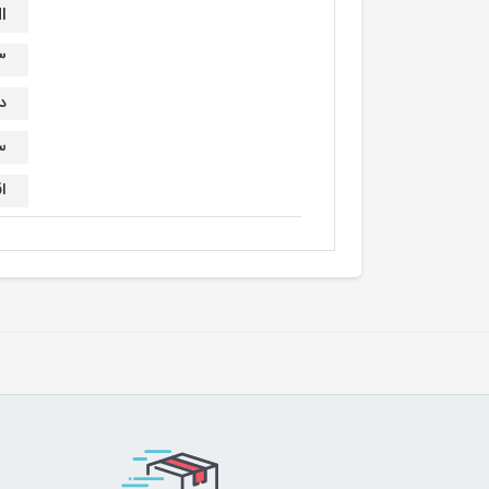
MI
sb3
د
سایر پ
ا