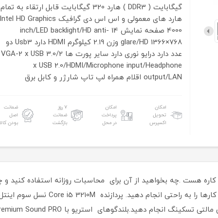
گیگابایت ( DDR3 )
هارد 320 گیگابایت قابل ارتقاء به تمام
هارد های معمولی و اس اس دی
گرافیک Intel HD Graphics
4000
صفحه نمایش 14 inch/LED backlight/HD anti-
glare/HD 1366×768
وزن 2.19 کیلوگرم
HDMI دارد
Usb3 دو
عدد دارد
درایو نوری دارد
سایر پورت ها VGA-2 x USB 3.0/2
x USB 2.0/HDMI/Microphone input/Headphone
output/LAN
اقلام همراه لپ تاپ شارژر و کابل برق
امکان
امکان
۷ روز
ضمانت
تحویل
پرداخت
ضمانت
اصل
اکسپرس
در محل
بازگشت
بودن کالا
HP  یک لپ تاپ همه کاره هست .چه بخواهید از آن برای محاسبات روزانه استفاده ک