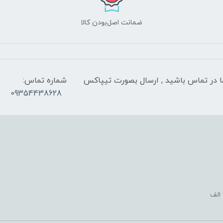
ضمانت اصل‌بودن کالا
 شب با کارشناسان ما در تماس باشید , ارسال بصورت تیپاکس
شماره تماس:
09354438628