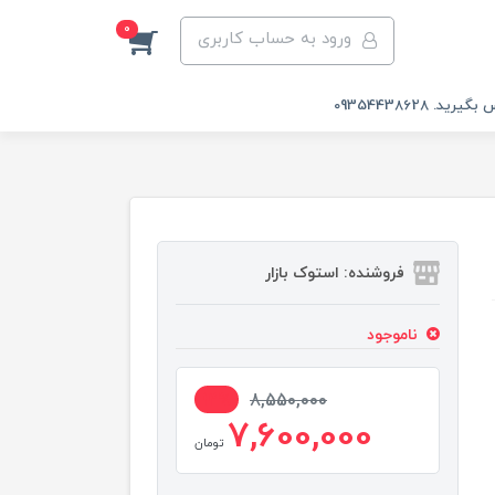
0
ورود به حساب کاربری
 09354438628
فروشنده: استوک بازار
ناموجود
12%
8,550,000
7,600,000
تومان