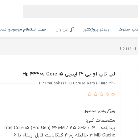
اپ استوک
ویدئو پروژکتور
آل این وان
جهت استعلام موجودی تماس بگیرید.
لپ تاپ اچ پی 14 اینچی Hp 4440s Core i5
HP ProBook 4440S Core i5 Ram 4 Hard 320
ویژگی‌های محصول
مشخصات کلی:
پردازنده Intel Core i5 (3rd Gen) 3210M / 2.5 GHz /L3 –
3 MB Cache
حافظه رم 4 گيگابايت قابل ارتقاء تا 16