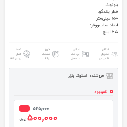
بلوتوث
قطر بلندگو:
۱۵۰ میلی‌متر
ابعاد ساب‌ووفر:
۶.۵ اینچ
امکان
امکان
۷ روز
ضمانت
تحویل
پرداخت
ضمانت
اصل
اکسپرس
در محل
بازگشت
بودن کالا
فروشنده: استوک بازار
ناموجود
5%
525,000
500,000
تومان