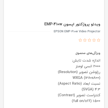
ویدئو پروژکتور اپسون EMP-410w
EPSON EMP-410w Video Projector
ویژگی‌های محصول
اندازه شدت تابش:
2000 انسی لومنز
رزلوشن تصویر (Resolution):
(WXGA (1280x800
نسبت ابعاد (Aspect Ratio):
4:3 (SVGA)
کنتراست تصویر (Contrast):
1:500 (full on/off)