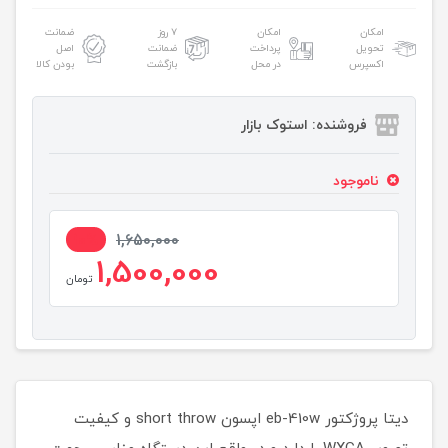
امکان
امکان
۷ روز
ضمانت
تحویل
پرداخت
ضمانت
اصل
اکسپرس
در محل
بازگشت
بودن کالا
فروشنده: استوک بازار
ناموجود
10%
1,650,000
1,500,000
تومان
دیتا پروژکتور eb-410w اپسون short throw و کیفیت