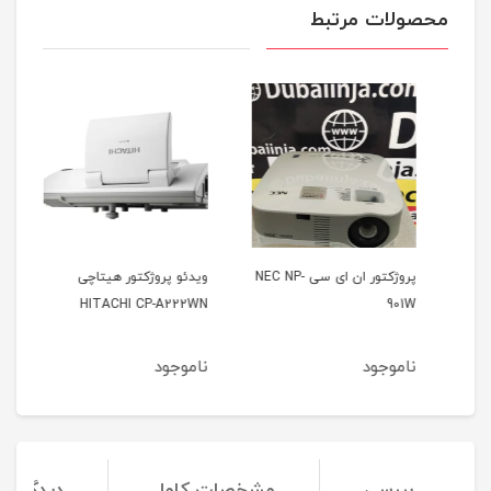
محصولات مرتبط
پروژکتور ان ای سی NEC NP-
ویدئو پروژکتور هیتاچی
وید
21u
HITACHI CP-A222WN
901W
ناموجود
ناموجود
نا
بررسی
مشخصات کامل
دیدگاه‌ها