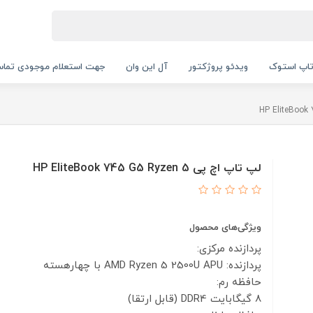
اپ استوک
ویدئو پروژکتور
آل این وان
جهت استعلام موجودی تماس بگیرید.
لپ تاپ اچ پی HP EliteBook 745 G5 Ryzen 5
ویژگی‌های محصول
پردازنده مرکزی:
پردازنده: AMD Ryzen 5 2500U APU با چهارهسته
حافظه رم:
8 گیگابایت DDR4 (قابل ارتقا)