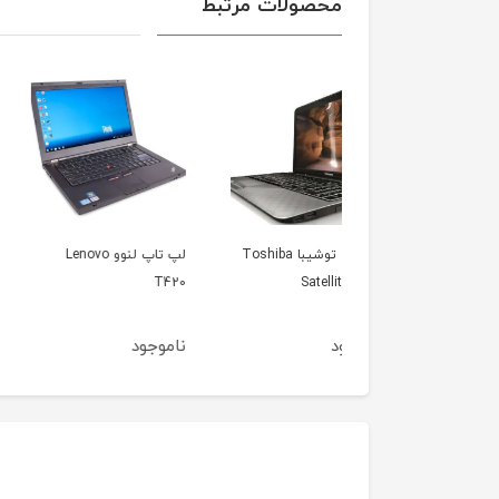
محصولات مرتبط
لپ تاپ توشیبا Toshiba
لپ تاپ لنوو Lenovo
لپ تاپ اپل مک بوک ای
Satellite
T420
مدل 2012
جود
ناموجود
ناموجود