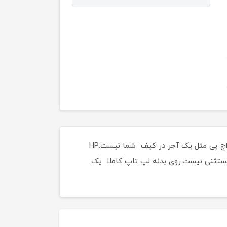
با لپ تاپ EliteBook 745 G5 در جاده نیز می توانید کارتان را انجام دهید، زیرا به دلیل وزن سبک 1.53 کیلوگرمی، این اچ پی مثل یک آجر در کیف شما نیست.HP
یف دارد و جدیدترین آن یعنی EliteBook 745 G5 نیز از این قاعده مستثنی نیست.روی بدنه لپ تاپ کاملا یک