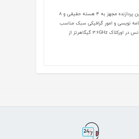
شرکت اچ پی برای CPU این لپ تاپ از پردازنده های موجود شرکت AMD یعنی Ryzen™ 5 2500U را برگزیده است. این پردازنده مجهز به 4 هسته حقیقی و 8
ازش های متوسط، برنامه نویسی و امور گرافیکی سبک مناسب
می باشد. این پردازنده از سری پردازنده های Ryzen شرکت AMD است با حافظه کش 6MB مگابایتی و بیشینه فرکانس در اورکلاک 3.6GHz گیگاهرتز از