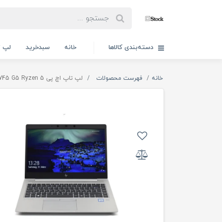
دسته‌بندی کالاها
خانه
سبدخرید
لپ ت
خانه
فهرست محصولات
لپ تاپ اچ پی HP EliteBook 745 G5 Ryzen 5