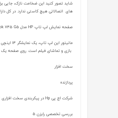
های اتصالاتی هیچ کاستی ندارد. در کل دارای دو پورت تا USB3.1، یک HDMI 2.0، یک USB TYPE C، اسلات 
صفحه نمایش لپ تاپ HP مدل EliteBook 745 G5
بازی و تماشای فیلم است. روی صفحه یک 
سخت افزار
پردازنده
شرکت اچ ‌پی Hp در پیکربندی سخت‌ افزاری این لپ تاپ از پردازنده‌‌ی Ryzen™ 5 2500U به همراه 6 مگابایت حافظه کش استفاده نموده است.
بررسی تخصصی رایزن 5