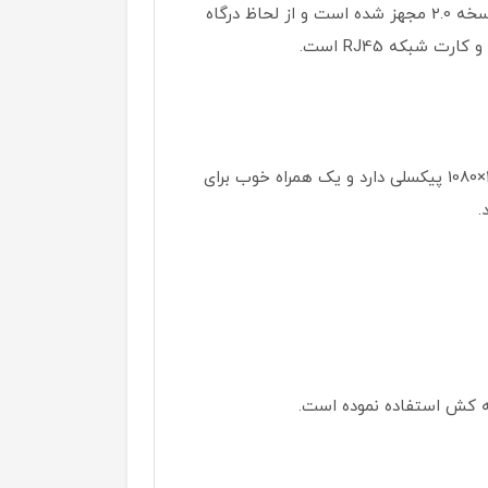
شاید تصور کنید این ضخامت نازک، جایی برای USB و HDMI باقی نگذاشته ولی این لپ تاپ به USB فول و HDMI نسخه 2.0 مجهز شده است و از لحاظ درگاه
مانیتور این لپ تاپ، یک نمایشگر 14 اینچی است که روی پنل LED IPS سوار شده است. خوشبختانه رزولوشن 1920×1080 پیکسلی دارد و یک همراه خوب برای
.