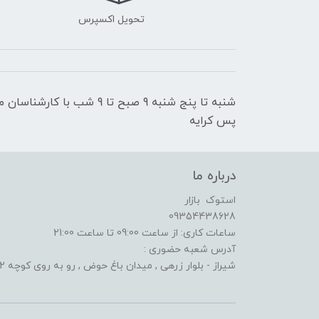
تحویل اکسپرس
شنبه تا پنج شنبه 9 صبح تا 9
پس کرایه
درباره ما
استوک بازار
09354438628
ساعات کاری: از ساعت 09:00 تا ساعت 21:00
آدرس شعبه حضوری :
شیراز - بلوار زرهی , میدان باغ حوض , رو به روی کوچه 2 الف