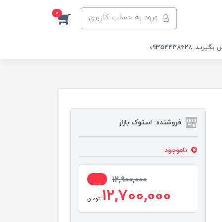
0
ورود به حساب کاربری
 09354438628
فروشنده: استوک بازار
ناموجود
2%
12,900,000
12,700,000
تومان