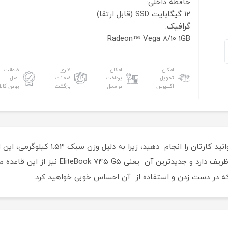
حافظه داخلی::
12 گیگابایت SSD (قابل ارتقا)
گرافیک:
Radeon™ Vega 8/10 1GB
امکان
امکان
۷ روز
ضمانت
تحویل
پرداخت
ضمانت
اصل
اکسپرس
در محل
بازگشت
بودن کالا
سابقه ای عالی در ساخت لپ تاپ های باریک و ظر
که در دست زدن و استفاده از آن احساس خوبی خواهید کرد.