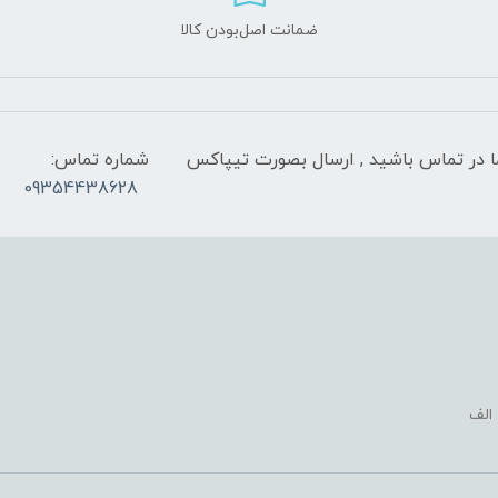
ضمانت اصل‌بودن کالا
 شب با کارشناسان ما در تماس باشید , ارسال بصورت تیپاکس
شماره تماس:
09354438628