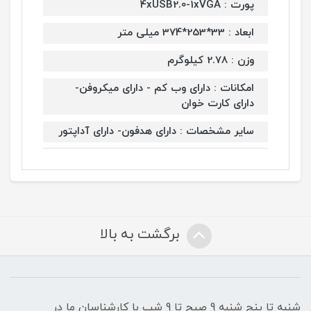
پورت : 4xUSB2.0-1xVGA
ابعاد : 33*253*374 میلی متر
وزن : 2.78 کیلوگرم
امکانات : دارای وب کم - دارای میکروفن-
دارای کارت خوان
سایر مشخصات : دارای هدفون- دارای آداپتور
برگشت به بالا
شنبه تا پنج شنبه 9 صبح تا 9 شب با کارشناسان ما در