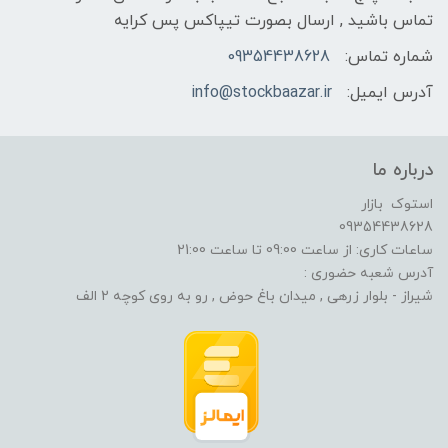
تماس باشید , ارسال بصورت تیپاکس پس کرایه
شماره تماس:
09354438628
آدرس ایمیل:
info@stockbaazar.ir
درباره ما
استوک بازار
09354438628
ساعات کاری: از ساعت 09:00 تا ساعت 21:00
آدرس شعبه حضوری :
شیراز - بلوار زرهی , میدان باغ حوض , رو به روی کوچه 2 الف