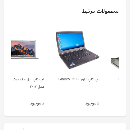
محصولات مرتبط
لپ تاپ لنوو Lenovo T420
لپ تاپ اپل مک بوک ایر
مدل 2012
35b
ناموجود
ناموجود
نا