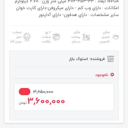
1xVGA
ابعاد : 33*253*374 میلی متر
وزن : 2.78 کیلوگرم
امکانات : دارای وب کم - دارای میکروفن-دارای کارت خوان
سایر مشخصات : دارای هدفون- دارای آداپتور
امکان
امکان
۷ روز
ضمانت
تحویل
پرداخت
ضمانت
اصل
اکسپرس
در محل
بازگشت
بودن کالا
فروشنده: استوک بازار
ناموجود
2%
3,650,000
3,600,000
تومان