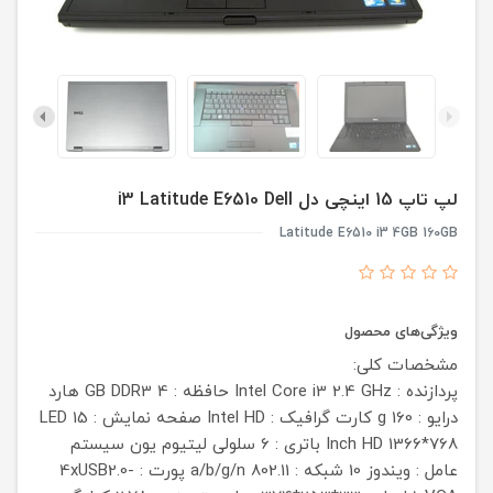
لپ تاپ 15 اینچی دل i3 Latitude E6510 Dell
Latitude E6510 i3 4GB 160GB
ویژگی‌های محصول
مشخصات کلی:
پردازنده : Intel Core i3 2.4 GHz
حافظه : 4 GB DDR3
هارد
درایو : 160 g
کارت گرافیک : Intel HD
صفحه نمایش : LED 15
Inch HD 1366*768
باتری : 6 سلولی لیتیوم یون
سیستم
عامل : ویندوز 10
شبکه : 802.11 a/b/g/n
پورت : 4xUSB2.0-