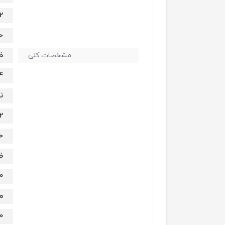
2 مگابا
حا
ظ
مشخصات کلی
4 گیگاب
نو
2
ح
ظ
160 
م
PM