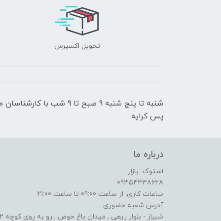
تحویل اکسپرس
شنبه تا پنج شنبه 9 صبح تا 9
پس کرایه
درباره ما
استوک بازار
09354438628
ساعات کاری: از ساعت 09:00 تا ساعت 21:00
آدرس شعبه حضوری :
شیراز - بلوار زرهی , میدان باغ حوض , رو به روی کوچه 2 الف