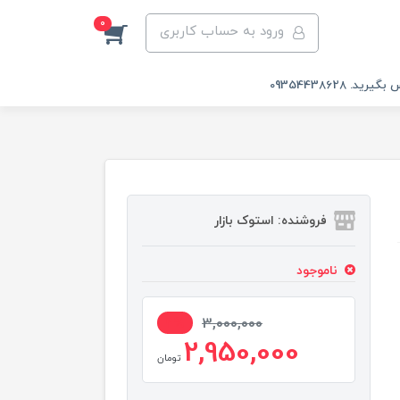
0
ورود به حساب کاربری
 09354438628
فروشنده: استوک بازار
ناموجود
2%
3,000,000
2,950,000
تومان