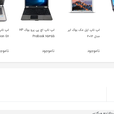
ر
لپ تاپ اچ پی پرو بوک HP
لپ تاپ اچ پی پاویلیون
 R400
HP Pavilion G6
ProBook 6535b
ناموجود
ناموجود
نامو
ردازنده مرکزی