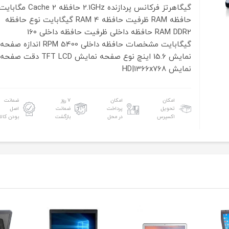
گیگاهرتز
فرکانس پردازنده
2.1GHz
حافظه Cache
2 مگابایت
حافظه RAM
ظرفیت حافظه RAM
4 گیگابایت
نوع حافظه
DDR2
RAM
حافظه داخلی
ظرفیت حافظه داخلی
160
گیگابایت
مشخصات حافظه داخلی
5400 RPM
اندازه صفحه
نمایش
15.6 اینچ
نوع صفحه نمایش
TFT LCD
دقت صفحه
نمایش
HD|1366x768
امکان
امکان
۷ روز
ضمانت
تحویل
پرداخت
ضمانت
اصل
اکسپرس
در محل
بازگشت
بودن کالا