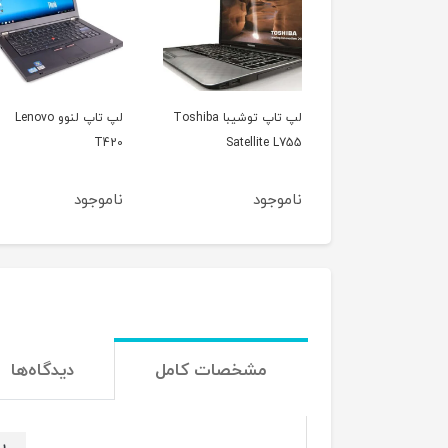
لپ تاپ توشیبا Toshiba
لپ تاپ لنوو Lenovo
لپ تاپ اپل مک بوک ای
Satellite
T420
مدل 2012
جود
ناموجود
ناموجود
مشخصات کامل
دیدگاه‌ها
پ