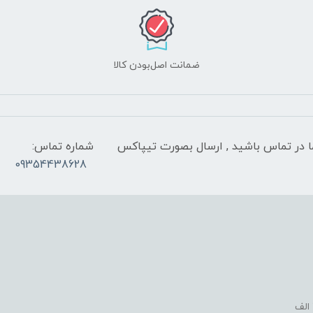
ضمانت اصل‌بودن کالا
 شب با کارشناسان ما در تماس باشید , ارسال بصورت تیپاکس
شماره تماس:
09354438628