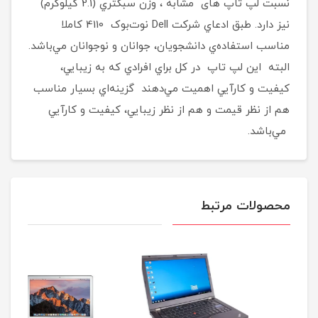
نسبت لپ تاپ های مشابه ، وزن سبکتري (2.1 کيلوگرم)
نيز دارد. طبق ادعاي شرکت Dell نوت‌بوک 4110 کاملا
مناسب استفاده‌ي دانشجويان، جوانان و نوجوانان مي‌باشد.
البته این لپ تاپ در کل براي افرادي که به زيبايي،
کيفيت و کارآيي اهميت مي‌دهند گزينه‌اي بسيار مناسب
هم از نظر قيمت و هم از نظر زيبايي، کيفيت و کارآيي
مي‌باشد.
محصولات مرتبط