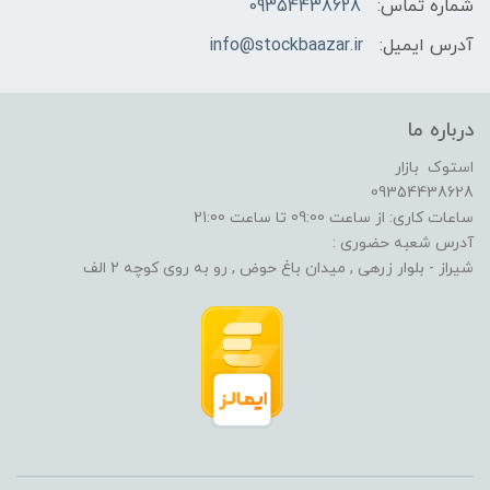
شماره تماس:
09354438628
آدرس ایمیل:
info@stockbaazar.ir
درباره ما
استوک بازار
09354438628
ساعات کاری: از ساعت 09:00 تا ساعت 21:00
آدرس شعبه حضوری :
شیراز - بلوار زرهی , میدان باغ حوض , رو به روی کوچه 2 الف