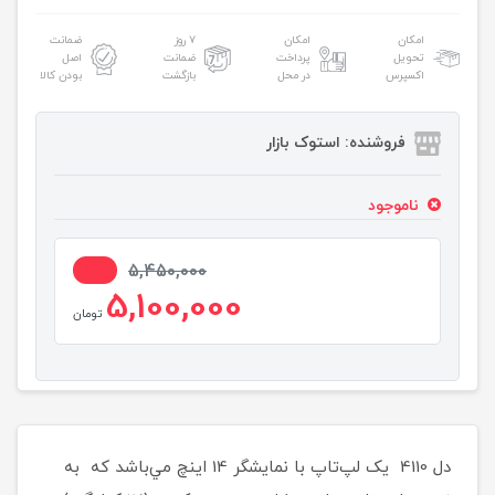
امکان
امکان
۷ روز
ضمانت
تحویل
پرداخت
ضمانت
اصل
اکسپرس
در محل
بازگشت
بودن کالا
فروشنده: استوک بازار
ناموجود
7%
5,450,000
5,100,000
تومان
دل 4110 يک لپ‌تاپ با نمايشگر 14 اينچ مي‌باشد که به