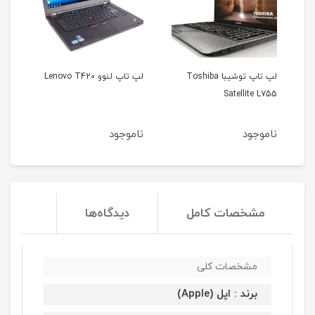
لپ تاپ توشیبا Toshiba
لپ تاپ لنوو Lenovo T420
لپ تاپ اپل مک بوک ا
Satel
مدل 2012
ناموجود
ناموجود
مشخصات کامل
دیدگاه‌ها
مشخصات کلی
برند : اپل (Apple)