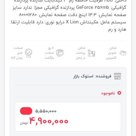
داخلی: HDD
ظرفیت حافظه رم: 4 گیگابایت
سازنده پردازنده
گرافیکی: GeForce 256mb
پردازنده گرافیکی مجزا: ندارد
سایز
صفحه نمایش: 13.3 اینچ
دقت صفحه نمایش: 1280×800
سیستم عامل: مکینتاش X Lion
درایو نوری: دارد
قابلیت ارتقا:
هارد و رم
امکان
امکان
۷ روز
ضمانت
تحویل
پرداخت
ضمانت
اصل
اکسپرس
در محل
بازگشت
بودن کالا
فروشنده: استوک بازار
ناموجود
12%
5,550,000
4,900,000
تومان