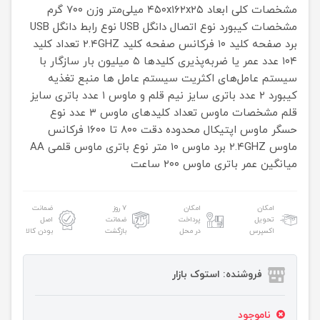
مشخصات کلی
ابعاد
۴۵۰x۱۶۲x۲۵ میلی‌متر
وزن
۷۰۰ گرم
مشخصات کیبورد
نوع اتصال
دانگل USB
نوع رابط
دانگل USB
برد صفحه کلید
۱۰
فرکانس صفحه کلید
۲.۴GHZ
تعداد کلید
۱۰۴ عدد
عمر یا ضربه‌پذیری کلیدها
۵ میلیون بار
سازگار با
سیستم‌ عامل‌های
اکثریت سیستم عامل ها
منبع تغذیه
کیبورد ۲ عدد باتری سایز نیم قلم و ماوس ۱ عدد باتری سایز
قلم
مشخصات ماوس
تعداد کلیدهای ماوس
۳ عدد
نوع
حسگر ماوس
اپتیکال
محدوده دقت
۸۰۰ تا ۱۶۰۰
فرکانس
ماوس
۲.۴GHZ
برد ماوس
۱۰ متر
نوع باتری ماوس
قلمی AA
میانگین عمر باتری ماوس
۲۰۰ ساعت
امکان
امکان
۷ روز
ضمانت
تحویل
پرداخت
ضمانت
اصل
اکسپرس
در محل
بازگشت
بودن کالا
فروشنده: استوک بازار
ناموجود