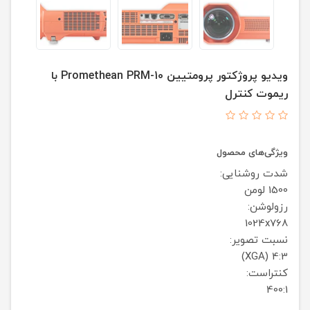
ویدیو پروژکتور پرومتیین Promethean PRM-10 با
ریموت کنترل
ویژگی‌های محصول
شدت روشنایی:
1500 لومن
رزولوشن:
1024x768
نسبت تصویر:
4:3 (XGA)
کنتراست:
400:1