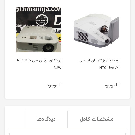
 سی
پروژکتور ان ای سی NEC NP-
ویدئو پروژکتور هیتاچی
HITACHI CP-A222WN
901W
ناموجود
ناموجود
مشخصات کامل
دیدگاه‌ها