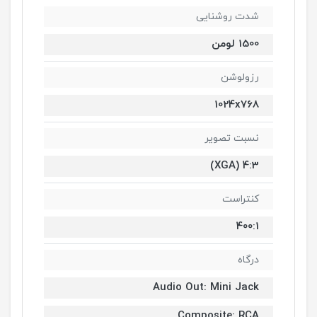
شدت روشنایی
1500 لومن
رزولوشن
1024x768
نسبت تصویر
4:3 (XGA)
کنتراست
400:1
درگاه
Audio Out: Mini Jack
Composite: RCA