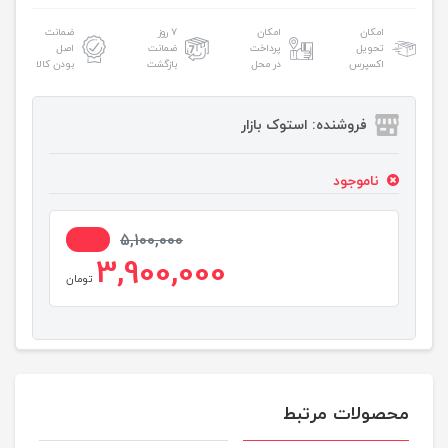
امکان
امکان
۷ روز
ضمانت
تحویل
پرداخت
ضمانت
اصل
اکسپرس
در محل
بازگشت
بودن کالا
فروشنده: استوک بازار
ناموجود
24%
5,100,000
3,900,000
تومان
محصولات مرتبط