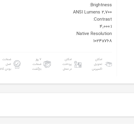
Brightness:
2,700 ANSI Lumens
Contrast:
4,000:1
Native Resolution:
1024x768
امکان
امکان
۷ روز
ضمانت
تحویل
پرداخت
ضمانت
اصل
اکسپرس
در محل
بازگشت
بودن کالا