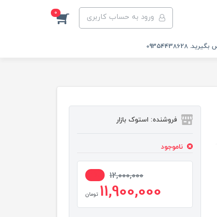
0
ورود به حساب کاربری
 09354438628
فروشنده: استوک بازار
ناموجود
1%
12,000,000
11,900,000
تومان