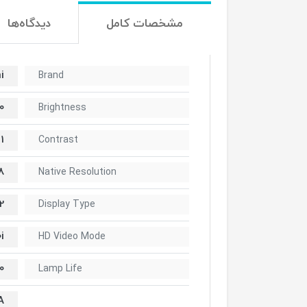
مشخصات کامل
دیدگاه‌ها
i
Brand
ens
Brightness
1
Contrast
8
Native Resolution
m 3LCD Chips
Display Type
i
HD Video Mode
 (Eco)
Lamp Life
A