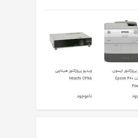
 پروژکتور هیتاچی
ویدیو پروژکتور اینفوکوس
ویدیو پروژکتور اینفوک
InFoucus IN1102
InFocus in104
Hitachi
جود
ناموجود
ناموجود