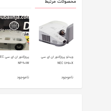
محصولات مرتبط
 پروژکتور ان ای سی
پروژکتور ان ای سی NEC
ویدئو پروژکتور هیتاچی
HITACHI CP-A222WN
NP-901W
NEC U
جود
ناموجود
ناموجود