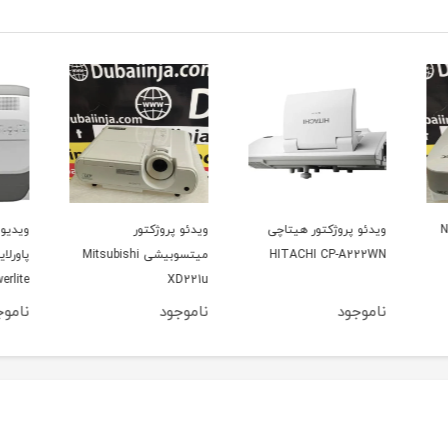
ویدئو پروژکتور
ویدیو پروژکتور اپسون
ویدیو
میتسوبیشی Mitsubishi
پاورلایت 460 Epson
 CPX5
Powerlite
XD221u
ناموجود
ناموجود
نامو