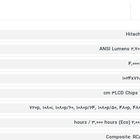
Hitach
2,700 ANSI Lum
4,000:
1024x76
2 c
720p, 1080i, 1080p/60, 1080p/24, 1080p/50, 480p, 480
2,000 hours / 3,000 hours
Composite: RC