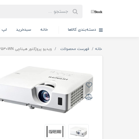
دسته‌بندی کالاها
خانه
سبدخرید
لپ ت
خانه
فهرست محصولات
ویدیو پروژکتور هیتاچی Hitachi CP-X2530WN دارای اچ‌دی‌ام‌آی