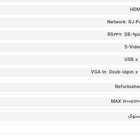
HDM
Network: RJ-4
RS232: DB-9pi
S-Vide
USB x 
VGA In: Dsub-15pin x 
Refurbishe
MAX 1600x120
ستوک