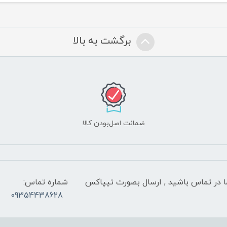
برگشت به بالا
ضمانت اصل‌بودن کالا
 شب با کارشناسان ما در تماس باشید , ارسال بصورت تیپاکس
شماره تماس:
09354438628