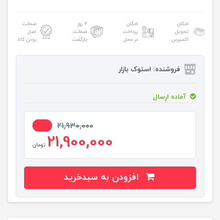
امکان
امکان
۷ روز
ضمانت
تحویل
پرداخت
ضمانت
اصل
اکسپرس
در محل
بازگشت
بودن کالا
فروشنده: استوک بازار
آماده ارسال
1%
21,930,000
21,900,000
تومان
افزودن به سبدخرید