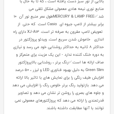
بالایی از نور سبز دست یافته است ، که تا به حال با
منابع نوری نیمه هادی معمولی مشکل تلقی می
شد.✅MERCURY & LAMP FREEطول عمر منبع نور آن 10
برابر بیشتر از لامپ جیوه ای Casio است که حتی از
تعویض لامپ مقرون به صرفه تر است. XJ-A13 دارای راه
اندازی خاموش شدن سریع است. ویدئو پروژکتور در
حداکثر 8 ثانیه به حداکثر روشنایی خود می رسد و نیازی
به دوره خنک کننده ندارد - این یک مزیت برای متمرکز و
صاف ارائه ها است.✅رنگ برتر ، روشنایی بالاپروژکتور
Green Slim به دلیل بهبود فناوری LED و لیزر ، 50 درصد
افزایش طیف رنگی را برای نمایش های با تاثیر بالا ارائه
می دهد. بازتولید رنگ برتر خلوص رنگ را افزایش می دهد
و جلوه های بصری را روشن تر نشان می دهد و تصاویر
قدرتمندی را ارائه می دهد که پروژکتورهای معمولی نمی
توانند با آنها مطابقت داشته باشند.