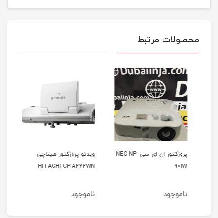
محصولات مرتبط
پروژکتور ان ای سی NEC NP-
ویدئو پروژکتور هیتاچی
وید
21u
HITACHI CP-A222WN
901W
ناموجود
ناموجود
نا