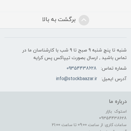
برگشت به بالا
شنبه تا پنج شنبه 9 صبح تا 9 شب با کارشناسان ما در
تماس باشید , ارسال بصورت تیپاکس پس کرایه
شماره تماس:
09354438628
آدرس ایمیل:
info@stockbaazar.ir
درباره ما
استوک بازار
09354438628
ساعات کاری: از ساعت 09:00 تا ساعت 21:00