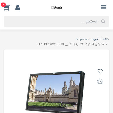
0
خانه
فهرست محصولات
مانیتور استوک 24 اینچ اچ پی HP LP2475w HDMI