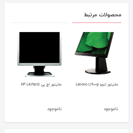
محصولات مرتبط
مانیتور اچ پی HP LA1951G
مانیتور سامسونگ Samsung
S22A450BW
ناموجود
ناموجود