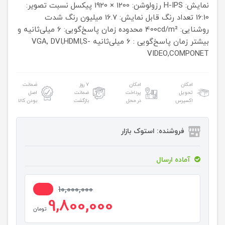
نمایش: H-IPS
رزولوشن: 1200 × 1920 پیکسل
نسبت تصویر:
16:10
تعداد رنگ قابل نمایش: 16.7 میلیون رنگ
شدت
روشنایی: 400cd/m²
محدوده زمان پاسخ‌گویی: 6 میلی‌ثانیه و
بیشتر
زمان پاسخ‌گویی : 6 میلی‌ثانیه
VGA, DVI,HDMI,S-
VIDEO,COMPONET
امکان
امکان
۷ روز
ضمانت
تحویل
پرداخت
ضمانت
اصل
اکسپرس
در محل
بازگشت
بودن کالا
فروشنده: استوک بازار
آماده ارسال
2%
10,000,000
9,800,000
تومان