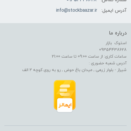
شماره تماس:
09354438628
آدرس ایمیل:
info@stockbaazar.ir
درباره ما
استوک بازار
09354438628
ساعات کاری: از ساعت 09:00 تا ساعت 21:00
آدرس شعبه حضوری :
شیراز - بلوار زرهی , میدان باغ حوض , رو به روی کوچه 2 الف