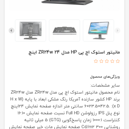
مانیتور استوک اچ پی HP مدل ZR24w 24 اینچ
ویژگی‌های محصول
سایر مشخصات:
نام محصول
مانیتور استوک اچ پی مدل ZR24w
مدل
ZR24w
برند
HP
کشور سازنده
آمریکا
رنگ
مشکی
ابعاد با پایه (H x W
x D):
.6×23.5×42.5 سانتی متر
اندازه صفحه نمایش
24اینچ
نوع پنل
IPS
رزولوشن
Full HD
نسبت صفحه نمایش
16:10
کنتراست
1000:1
زمان پاسخ‌گویی (GTG)
5 میلی ثانیه
روشنایی
Cd/m2 300
صفحه نمایش مات
خیر
صفحه نمایش