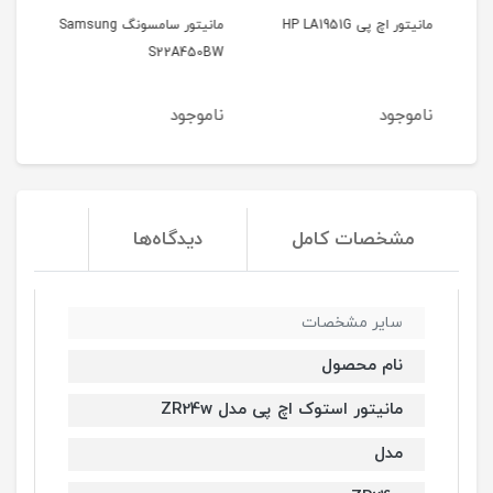
مانیتور اچ پی HP LA1951G
مانیتور سامسونگ Samsung
مانیت
S22A450BW
ناموجود
ناموجود
نا
مشخصات کامل
دیدگاه‌ها
سایر مشخصات
نام محصول
مانیتور استوک اچ پی مدل ZR24w
مدل