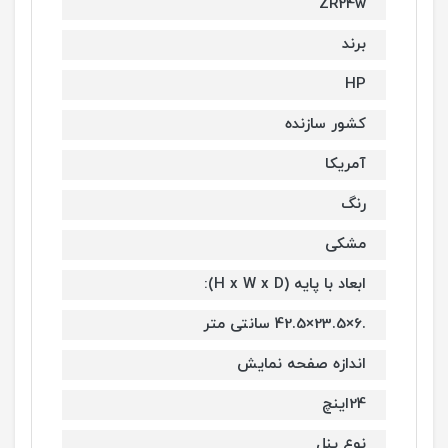
ZR24w
برند
HP
کشور سازنده
آمریکا
رنگ
مشکی
ابعاد با پایه (H x W x D):
.6×23.5×42.5 سانتی متر
اندازه صفحه نمایش
24اینچ
نوع پنل