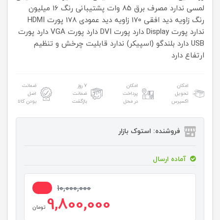
لمسی
ندارد
مصرف برق
85 وات
پشتیبانی رنگ
16 میلیون
رنگ
زاویه دید افقی
170
زاویه دید عمودی
178
پورت HDMI
ندارد
پورت Display
دارد
پورت DVI
دارد
پورت VGA
دارد
پورت
USB
دارد
بلندگو (اسپیکر)
ندارد
قابلیت چرخش و تنظیم
ارتفاع
دارد
امکان
امکان
۷ روز
ضمانت
تحویل
پرداخت
ضمانت
اصل
اکسپرس
در محل
بازگشت
بودن کالا
فروشنده: استوک بازار
آماده ارسال
2%
10,000,000
9,800,000
تومان