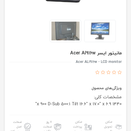
مانیتور ایسر Acer Al916w
Acer AL1916w - LCD monitor
ویژگی‌های محصول
مشخصات کلی:
D-Sub
500:1
Tilt
16.6" x 17.0" x 6.9"
1440 x 900
امکان
امکان
۷ روز
ضمانت
تحویل
پرداخت
ضمانت
اصل