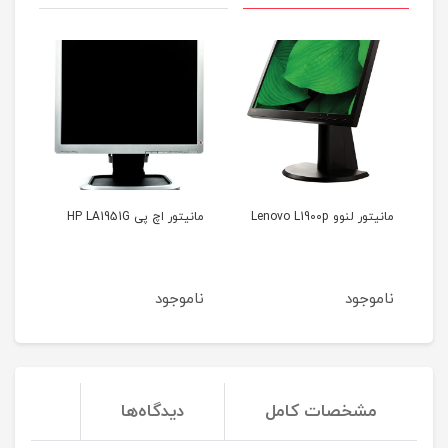
اینچ دل مدل Dell
مانیتور لنوو Lenovo L1900p
مانیتور اچ پی HP LA1951G
BW
ناموجود
ناموجود
نا
مشخصات کامل
دیدگاه‌ها