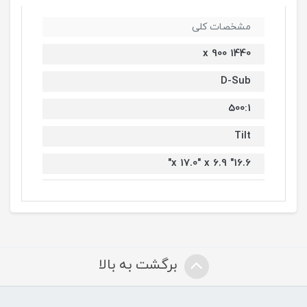
مشخصات کلی
1440 x 900
D-Sub
500:1
Tilt
16.6" x 17.0" x 6.9"
برگشت به بالا