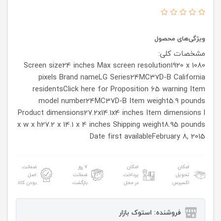
ویژگی‌های محصول
مشخصات کلی:
Screen size24 inches
Max screen resolution1920 x 1080
pixels
Brand nameLG
Series24MC37D-B
California
residentsClick here for Proposition 65 warning
Item
model number24MC37D-B
Item weight5.9 pounds
Product dimensions27.2x14.1x4 inches
Item dimensions l
x w x h27.2 x 14.1 x 4 inches
Shipping weight8.95 pounds
Date first availableFebruary 8, 2015
امکان
امکان
۷ روز
ضمانت
تحویل
پرداخت
ضمانت
اصل
اکسپرس
در محل
بازگشت
بودن کالا
فروشنده: استوک بازار