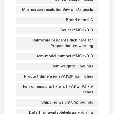
Max screen resolution1920 x 1080 pixels
Brand nameLG
Series24MC37D-B
California residentsClick here for
Proposition 65 warning
Item model number24MC37D-B
Item weight5.9 pounds
Product dimensions27.2x14.1x4 inches
Item dimensions l x w x h27.2 x 14.1 x 4
inches
Shipping weight8.95 pounds
Date first availableFebruary 8, 2015