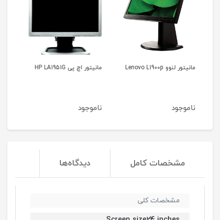
مانیتور اچ پی HP LA1951G
مانیتور سامسونگ Samsung
S22A450BW
ناموجود
ناموجود
مشخصات کامل
دیدگاه‌ها
مشخصات کلی
Screen size24 inches