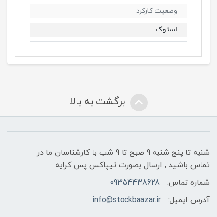
وضعیت کارکرد
استوک
برگشت به بالا
شنبه تا پنج شنبه 9 صبح تا 9 شب با کارشناسان ما در
تماس باشید , ارسال بصورت تیپاکس پس کرایه
شماره تماس:
09354438628
آدرس ایمیل:
info@stockbaazar.ir