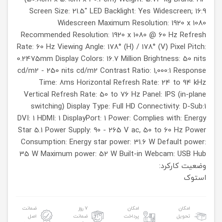
Screen Size: 21.5"
LED Backlight: Yes
Widescreen; 16:9
Widescreen
Maximum Resolution: 1920 x 1080
Recommended Resolution: 1920 x 1080 @ 60 Hz
Refresh
Rate: 60 Hz
Viewing Angle: 178° (H) / 178° (V)
Pixel Pitch:
0.2475mm
Display Colors: 16.7 Million
Brightness: 50 nits
cd/m2 - 250 nits cd/m2
Contrast Ratio: 1,000:1
Response
Time: 8ms
Horizontal Refresh Rate: 24 to 94 kHz
Vertical Refresh Rate: 50 to 76 Hz
Panel: IPS (in-plane
switching)
Display Type: Full HD
Connectivity:
D-Sub:1
DVI: 1
HDMI: 1
DisplayPort: 1
Power:
Complies with: Energy
Star 5.1
Power Supply: 90 - 265 V ac, 50 to 60 Hz
Power
Consumption: Energy star power: 31.6 W
Default power:
35 W
Maximum power: 52 W
Built-in Webcam: USB Hub
وضعیت کارکرد:
استوک
امکان
امکان
۷ روز
ضمانت
تحویل
پرداخت
ضمانت
اصل