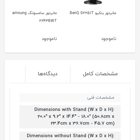
Samsun
مانیتور بنکیو BenQ G2251T
مانیتور سامسونگ Samsung
2243BWT
DS کره ای
ناموجود
ناموجود
نا
مشخصات کامل
دیدگاه‌ها
مشخصات فنی
Dimensions with Stand (W x D x H):
20.0" x 9.2" x 14.4" - 18.0" (50.8cm x
23.4cm x 36.7cm - 45.7 cm)
Dimensions without Stand (W x D x H):